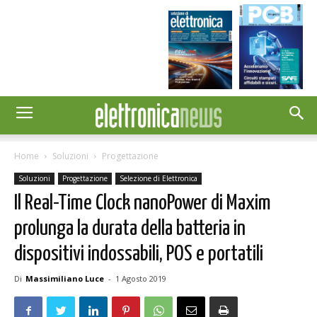
Home
Soluzioni
Progettazione
Soluzioni
Progettazione
Selezione di Elettronica
Il Real-Time Clock nanoPower di Maxim
prolunga la durata della batteria in
dispositivi indossabili, POS e portatili
Di
Massimiliano Luce
-
1 Agosto 2019