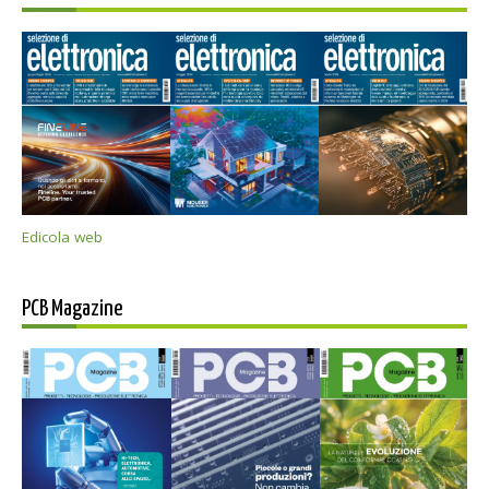
Edicola web
PCB Magazine