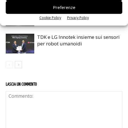
Preferenze
Renesas lancia la piattaforma
MRDIMM Gen 3
Cookie Policy
Privacy Policy
TDK e LG Innotek insieme sui sensori
per robot umanoidi
LASCIA UN COMMENTO