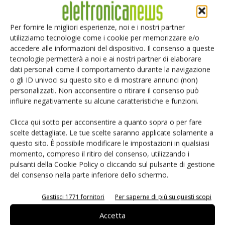
processore dell'applicazione dall'attività di cronometraggio
e rimanere l'unico dispositivo attivo quando un dispositivo
Per fornire le migliori esperienze, noi e i nostri partner
non è in uso."
utilizziamo tecnologie come i cookie per memorizzare e/o
accedere alle informazioni del dispositivo. Il consenso a queste
tecnologie permetterà a noi e ai nostri partner di elaborare
TAG
Maxim
dati personali come il comportamento durante la navigazione
o gli ID univoci su questo sito e di mostrare annunci (non)
personalizzati. Non acconsentire o ritirare il consenso può
influire negativamente su alcune caratteristiche e funzioni.
Facebook
Twitter
Clicca qui sotto per acconsentire a quanto sopra o per fare
scelte dettagliate. Le tue scelte saranno applicate solamente a
questo sito. È possibile modificare le impostazioni in qualsiasi
momento, compreso il ritiro del consenso, utilizzando i
pulsanti della Cookie Policy o cliccando sul pulsante di gestione
ARTICOLI CORRELATI
ALTRO DALL'AUTORE
del consenso nella parte inferiore dello schermo.
Isolatori a stato solido per
Gestisci 1771 fornitori
Per saperne di più su questi scopi
l’automazione industriale
Accetta