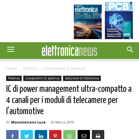
Home
Potenza
Componenti di potenza
Potenza
Componenti di potenza
Selezione di Elettronica
IC di power management ultra-compatto a
4 canali per i moduli di telecamere per
l’automotive
Di
Massimiliano Luce
-
29 Marzo 2019