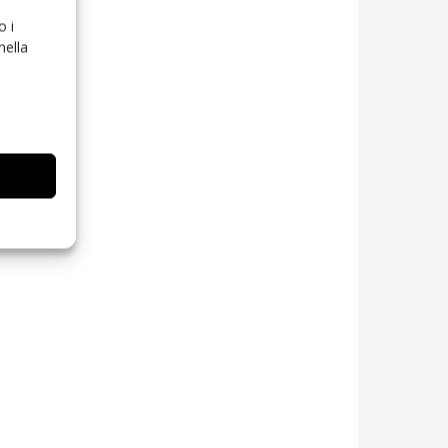
o i
nella