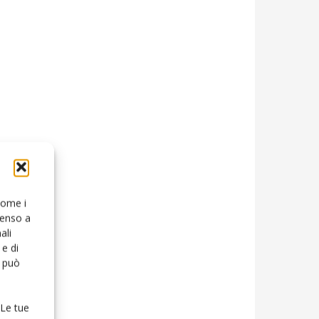
 come i
senso a
ali
e di
o può
 Le tue