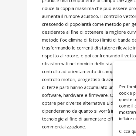
produce una componente di campo che agisce
riduce la coppia massima che può essere prod
aumenta il rumore acustico. Il controllo vetto
crescendo di popolarità come metodo per gen
desiderate al fine di ottenere la migliore curva
metodo Foc elimina di fatto i limiti di banda de
trasformando le correnti di statore rilevate i
rispetto al rotore, e poi confrontando il vetto
ritrasformati nel dominio dello statore per ge
controllo ad orientamento di campo è stato p
controllo motori, progettisti di azionamenti, 
Per forni
di terze parti hanno accumulato un’ingente qua
cookie p
software, hardware e firmware. Oggi i proget
queste t
optare per diverse alternative Bldc a velocità v
come il 
dipenderanno da quanto si vorrà investire nei
mostrare
influire
tecnologie al fine di aumentare efficienza e p
commercializzazione.
Clicca q