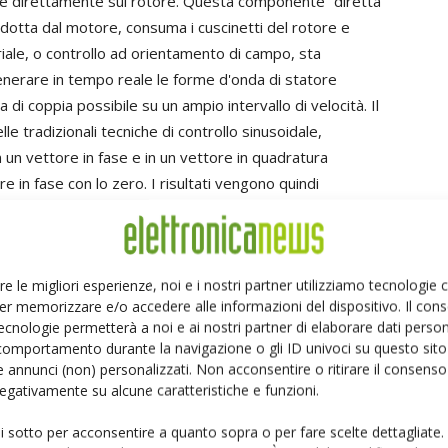
 direttamente sul rotore. Questa componente “diretta”
otta dal motore, consuma i cuscinetti del rotore e
riale, o controllo ad orientamento di campo, sta
erare in tempo reale le forme d'onda di statore
 di coppia possibile su un ampio intervallo di velocità. Il
lle tradizionali tecniche di controllo sinusoidale,
n un vettore in fase e in un vettore in quadratura
re in fase con lo zero. I risultati vengono quindi
nerare gli impulsi di controllo Pwm richiesti. Da quando il
roposto per la prima volta sul mercato come tecnica di
produttori di processori di controllo motori e sviluppatori
re le migliori esperienze, noi e i nostri partner utilizziamo tecnologie
ntità di proprietà intellettuale sotto forma di algoritmi
er memorizzare e/o accedere alle informazioni del dispositivo. Il con
tisti di sistemi di controllo e di azionamento possono
ecnologie permetterà a noi e ai nostri partner di elaborare dati person
ariabile utilizzando tecniche Foc. Gli sviluppi futuri
comportamento durante la navigazione o gli ID univoci su questo sito 
 sistemi Foc proprietari e dall'impiego delle nuove
 annunci (non) personalizzati. Non acconsentire o ritirare il consens
 negativamente su alcune caratteristiche e funzioni.
restazioni, riducendo costi e tempi di
ui sotto per acconsentire a quanto sopra o per fare scelte dettagliate.