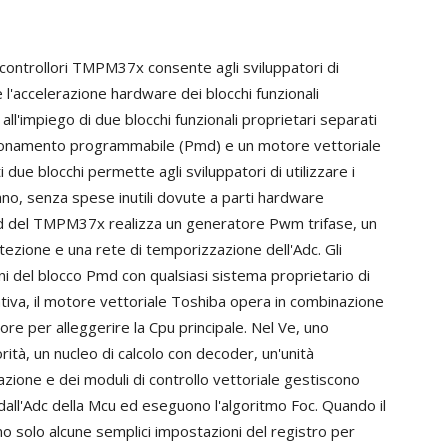
crocontrollori TMPM37x consente agli sviluppatori di
e l'accelerazione hardware dei blocchi funzionali
 all'impiego di due blocchi funzionali proprietari separati
azionamento programmabile (Pmd) e un motore vettoriale
due blocchi permette agli sviluppatori di utilizzare i
ano, senza spese inutili dovute a parti hardware
 Pmd del TMPM37x realizza un generatore Pwm trifase, un
tezione e una rete di temporizzazione dell'Adc. Gli
oni del blocco Pmd con qualsiasi sistema proprietario di
ativa, il motore vettoriale Toshiba opera in combinazione
e per alleggerire la Cpu principale. Nel Ve, uno
rità, un nucleo di calcolo con decoder, un'unità
azione e dei moduli di controllo vettoriale gestiscono
 dall'Adc della Mcu ed eseguono l'algoritmo Foc. Quando il
no solo alcune semplici impostazioni del registro per