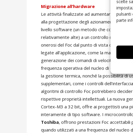
scelte s
Migrazione all’hardware
impostaz
Le attività finalizzate ad aumentare prestazi
pulsanti
parte in
alla progettazione degli azionamenti, passa
livello software (un metodo che consuma prezi
relativamente alte) a un controllo di tipo har
onerosi del Foc dal punto di vista computaziona
legate all'applicazione, come la manipolazion
generazione dei comandi di velocità. Tutto ciò 
frequenza operativa del nucleo di elaborazione 
la gestione termica, nonché la possibilità di u
supplementari, come i controlli dell'interfacci
algoritmi di controllo Foc potrebbero decidere,
rispettive proprietà intellettuali. La nuova g
Cortex-M3 a 32 bit, offre ai progettisti una 
interamente di tipo software. I microcontrollo
Toshiba
, offrono prestazioni Foc accettabil
quando utilizzati a una frequenza del nucleo 