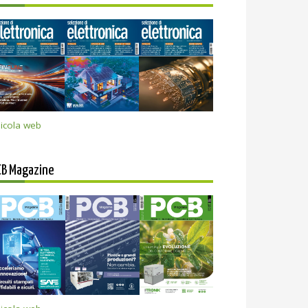
icola web
CB Magazine