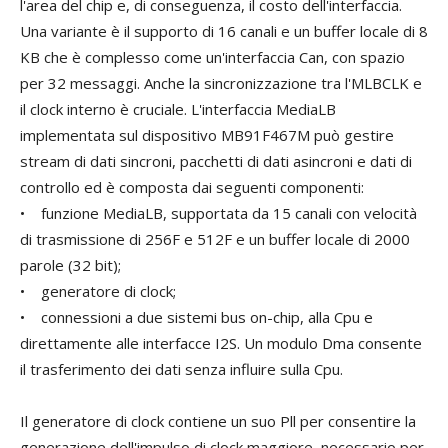
l'area del chip e, di conseguenza, il costo dell'interfaccia.
Una variante è il supporto di 16 canali e un buffer locale di 8
KB che è complesso come un'interfaccia Can, con spazio
per 32 messaggi. Anche la sincronizzazione tra l'MLBCLK e
il clock interno è cruciale. L'interfaccia MediaLB
implementata sul dispositivo MB91F467M può gestire
stream di dati sincroni, pacchetti di dati asincroni e dati di
controllo ed è composta dai seguenti componenti:
• funzione MediaLB, supportata da 15 canali con velocità
di trasmissione di 256F e 512F e un buffer locale di 2000
parole (32 bit);
• generatore di clock;
• connessioni a due sistemi bus on-chip, alla Cpu e
direttamente alle interfacce I2S. Un modulo Dma consente
il trasferimento dei dati senza influire sulla Cpu.
Il generatore di clock contiene un suo Pll per consentire la
generazione dell'impulso di clock maggiore, necessario per