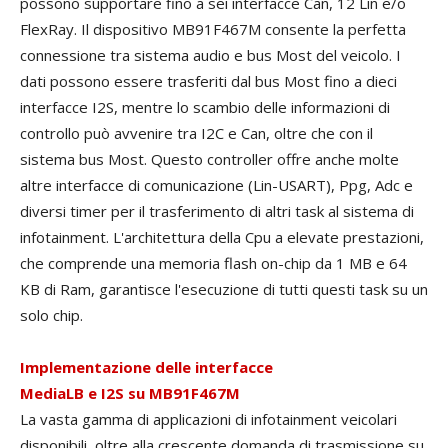
possono supportare fino a sei interfacce Can, 12 Lin e/o
FlexRay. Il dispositivo MB91F467M consente la perfetta
connessione tra sistema audio e bus Most del veicolo. I
dati possono essere trasferiti dal bus Most fino a dieci
interfacce I2S, mentre lo scambio delle informazioni di
controllo può avvenire tra I2C e Can, oltre che con il
sistema bus Most. Questo controller offre anche molte
altre interfacce di comunicazione (Lin-USART), Ppg, Adc e
diversi timer per il trasferimento di altri task al sistema di
infotainment. L'architettura della Cpu a elevate prestazioni,
che comprende una memoria flash on-chip da 1 MB e 64
KB di Ram, garantisce l'esecuzione di tutti questi task su un
solo chip.
Implementazione delle interfacce
MediaLB e I2S su MB91F467M
La vasta gamma di applicazioni di infotainment veicolari
disponibili, oltre alla crescente domanda di trasmissione su