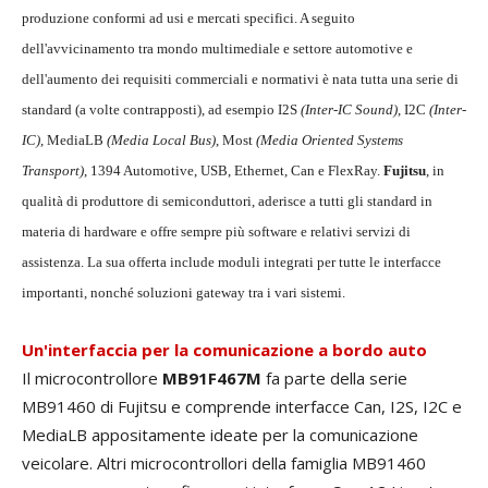
produzione conformi ad usi e mercati specifici. A seguito
dell'avvicinamento tra mondo multimediale e settore automotive e
dell'aumento dei requisiti commerciali e normativi è nata tutta una serie di
standard (a volte contrapposti), ad esempio I2S
(Inter-IC Sound)
, I2C
(Inter-
IC)
, MediaLB
(Media Local Bus)
, Most
(Media Oriented Systems
Transport)
, 1394 Automotive, USB, Ethernet, Can e FlexRay.
Fujitsu
, in
qualità di produttore di semiconduttori, aderisce a tutti gli standard in
materia di hardware e offre sempre più software e relativi servizi di
assistenza. La sua offerta include moduli integrati per tutte le interfacce
importanti, nonché soluzioni gateway tra i vari sistemi.
Un'interfaccia per la comunicazione a bordo auto
Il microcontrollore
MB91F467M
fa parte della serie
MB91460 di Fujitsu e comprende interfacce Can, I2S, I2C e
MediaLB appositamente ideate per la comunicazione
veicolare. Altri microcontrollori della famiglia MB91460