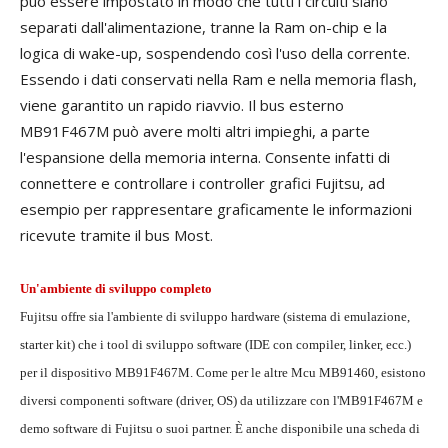
può essere impostato in modo che tutti i circuiti siano
separati dall'alimentazione, tranne la Ram on-chip e la
logica di wake-up, sospendendo così l'uso della corrente.
Essendo i dati conservati nella Ram e nella memoria flash,
viene garantito un rapido riavvio. Il bus esterno
MB91F467M può avere molti altri impieghi, a parte
l'espansione della memoria interna. Consente infatti di
connettere e controllare i controller grafici Fujitsu, ad
esempio per rappresentare graficamente le informazioni
ricevute tramite il bus Most.
Un'ambiente di sviluppo completo
Fujitsu offre sia l'ambiente di sviluppo hardware (sistema di emulazione,
starter kit) che i tool di sviluppo software (IDE con compiler, linker, ecc.)
per il dispositivo MB91F467M. Come per le altre Mcu MB91460, esistono
diversi componenti software (driver, OS) da utilizzare con l'MB91F467M e
demo software di Fujitsu o suoi partner. È anche disponibile una scheda di