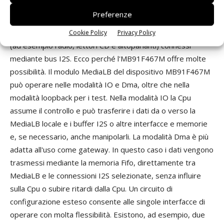
sistema audio veicolare. Un'applicazione prevede il
Preferenze
trasferimento di dati audio tra il bus Most, connesso
tramite MediaLB, e fino a dieci fonti o target di dati audio
Cookie Policy
Privacy Policy
(ad esempio radio, lettori CD e altoparlanti) connessi
mediante bus I2S. Ecco perché l'MB91F467M offre molte
possibilità. Il modulo MediaLB del dispositivo MB91F467M
può operare nelle modalità IO e Dma, oltre che nella
modalità loopback per i test. Nella modalità IO la Cpu
assume il controllo e può trasferire i dati da o verso la
MediaLB locale e i buffer I2S o altre interfacce e memorie
e, se necessario, anche manipolarli. La modalità Dma è più
adatta all'uso come gateway. In questo caso i dati vengono
trasmessi mediante la memoria Fifo, direttamente tra
MediaLB e le connessioni I2S selezionate, senza influire
sulla Cpu o subire ritardi dalla Cpu. Un circuito di
configurazione esteso consente alle singole interfacce di
operare con molta flessibilità. Esistono, ad esempio, due