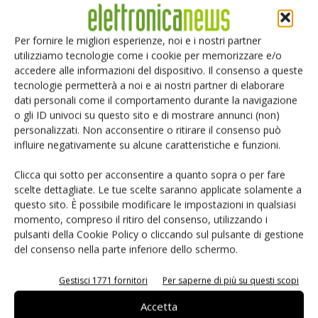
Le informazioni di controllo devono essere trasferite in altri
modi, ad esempio tramite I2C. L'MB91F467M ha 10
Per fornire le migliori esperienze, noi e i nostri partner
interfacce I2S in grado di funzionare come mittente o
utilizziamo tecnologie come i cookie per memorizzare e/o
destinatario. Se necessario, le interfacce dell'MB91F467M
accedere alle informazioni del dispositivo. Il consenso a queste
tecnologie permetterà a noi e ai nostri partner di elaborare
possono fungere anche da master I2S e produrre il clock di
dati personali come il comportamento durante la navigazione
trasmissione. La lunghezza dei dati è variabile (da 3 a 16
o gli ID univoci su questo sito e di mostrare annunci (non)
bit). L'MB91F467M offre anche otto moduli I2C per il
personalizzati. Non acconsentire o ritirare il consenso può
trasferimento dei dati di controllo. Il dispositivo
influire negativamente su alcune caratteristiche e funzioni.
MB91F467M presenta anche una connessione diretta tra
Clicca qui sotto per acconsentire a quanto sopra o per fare
l'interfaccia MediaLB e le interfacce I2S che opera
scelte dettagliate. Le tue scelte saranno applicate solamente a
mediante una memoria Fifo e può funzionare in entrambe
questo sito. È possibile modificare le impostazioni in qualsiasi
le direzioni per DMA, senza interazione della Cpu. Tale
momento, compreso il ritiro del consenso, utilizzando i
pulsanti della Cookie Policy o cliccando sul pulsante di gestione
connessione diretta è la caratteristica determinante
del consenso nella parte inferiore dello schermo.
dell'MB91F467M che può funzionare come gateway.
Gestisci 1771 fornitori
Per saperne di più su questi scopi
Uso del dispositivo MB91F467M come gateway
Accetta
L''MB91F467M può essere utilizzato come gateway in un