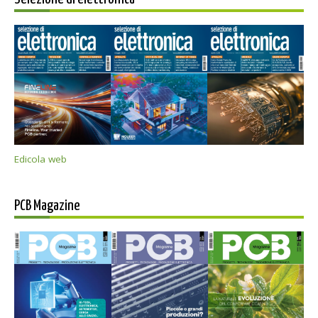
Edicola web
PCB Magazine