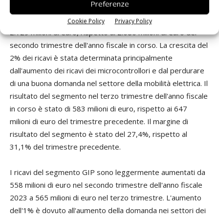
Preferenze
Il fatturato del segmento ATV ha continuato ad aumentare
nel terzo trimestre dell'anno fiscale 2023, raggiungendo i
Cookie Policy
Privacy Policy
2.129 milioni di euro, rispetto ai 2.080 milioni di euro del
secondo trimestre dell'anno fiscale in corso. La crescita del
2% dei ricavi è stata determinata principalmente
dall'aumento dei ricavi dei microcontrollori e dal perdurare
di una buona domanda nel settore della mobilità elettrica. Il
risultato del segmento nel terzo trimestre dell'anno fiscale
in corso è stato di 583 milioni di euro, rispetto ai 647
milioni di euro del trimestre precedente. Il margine di
risultato del segmento è stato del 27,4%, rispetto al
31,1% del trimestre precedente.
I ricavi del segmento GIP sono leggermente aumentati da
558 milioni di euro nel secondo trimestre dell'anno fiscale
2023 a 565 milioni di euro nel terzo trimestre. L'aumento
dell'1% è dovuto all'aumento della domanda nei settori dei