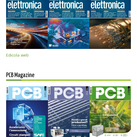
Edicola web
PCB Magazine