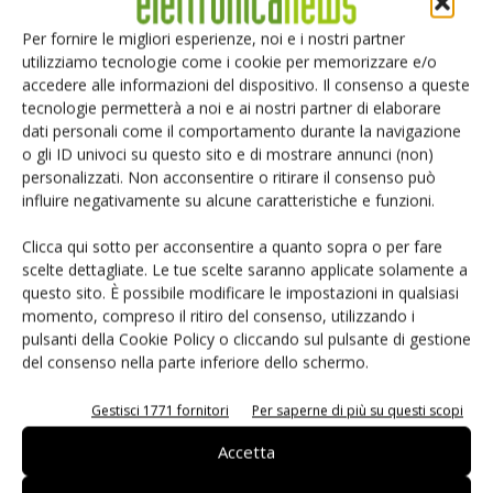
dell'investimento previsto per gli edifici frontend, si
Per fornire le migliori esperienze, noi e i nostri partner
prevede che il Free Cash Flow sarà di circa 1,2 miliardi di
utilizziamo tecnologie come i cookie per memorizzare e/o
euro (precedentemente 1,1 miliardi di euro). Il Free Cash
accedere alle informazioni del dispositivo. Il consenso a queste
Flow rettificato dovrebbe raggiungere ora circa 1,7 miliardi
tecnologie permetterà a noi e ai nostri partner di elaborare
dati personali come il comportamento durante la navigazione
di euro (precedentemente 1,8 miliardi di euro), che è
o gli ID univoci su questo sito e di mostrare annunci (non)
superiore al 10% del fatturato previsto per l'anno di 16,2
personalizzati. Non acconsentire o ritirare il consenso può
miliardi di euro.
influire negativamente su alcune caratteristiche e funzioni.
Clicca qui sotto per acconsentire a quanto sopra o per fare
Le prospettive di Infineon per l'anno fiscale 2023 sono
scelte dettagliate. Le tue scelte saranno applicate solamente a
presentate senza tener conto della prevista acquisizione di
questo sito. È possibile modificare le impostazioni in qualsiasi
GaN Systems (in particolare, senza tener conto del
momento, compreso il ritiro del consenso, utilizzando i
pagamento del prezzo di acquisto), poiché la transazione è
pulsanti della Cookie Policy o cliccando sul pulsante di gestione
del consenso nella parte inferiore dello schermo.
ancora soggetta alle consuete condizioni di chiusura,
comprese le approvazioni normative.
Gestisci 1771 fornitori
Per saperne di più su questi scopi
Risultati per segmento nel terzo trimestre 2023
Accetta