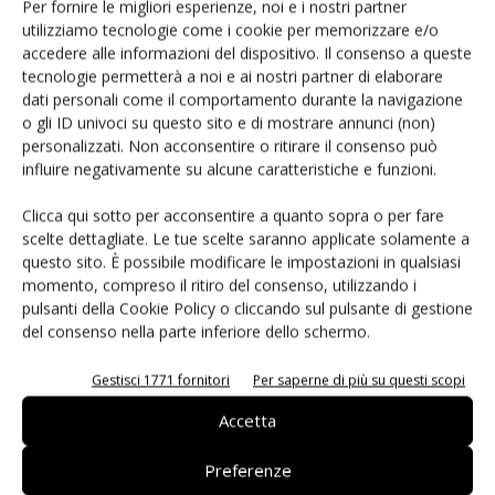
Per fornire le migliori esperienze, noi e i nostri partner
utilizziamo tecnologie come i cookie per memorizzare e/o
Renesas lancia la piattaforma
accedere alle informazioni del dispositivo. Il consenso a queste
MRDIMM Gen 3
tecnologie permetterà a noi e ai nostri partner di elaborare
dati personali come il comportamento durante la navigazione
o gli ID univoci su questo sito e di mostrare annunci (non)
personalizzati. Non acconsentire o ritirare il consenso può
influire negativamente su alcune caratteristiche e funzioni.
Clicca qui sotto per acconsentire a quanto sopra o per fare
LASCIA UN COMMENTO
scelte dettagliate. Le tue scelte saranno applicate solamente a
questo sito. È possibile modificare le impostazioni in qualsiasi
momento, compreso il ritiro del consenso, utilizzando i
pulsanti della Cookie Policy o cliccando sul pulsante di gestione
del consenso nella parte inferiore dello schermo.
Gestisci 1771 fornitori
Per saperne di più su questi scopi
Accetta
Preferenze