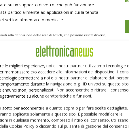
Ed
inato su un supporto di vetro, che può funzionare
ta particolarmente ad applicazioni in cui la tenuta
ei settori alimentare o medicale.
limiti alla definizione delle aree di touch, che possono essere diverse,
cate via software. È inoltre possibile calibrare, sempre via software, la
controller consente di trasmettere l'informazione via USB o RS232.
re le migliori esperienze, noi e i nostri partner utilizziamo tecnologie
er memorizzare e/o accedere alle informazioni del dispositivo. Il con
ecnologie permetterà a noi e ai nostri partner di elaborare dati person
comportamento durante la navigazione o gli ID univoci su questo sito 
Linkedin
Pinterest
Email
 annunci (non) personalizzati. Non acconsentire o ritirare il consens
 negativamente su alcune caratteristiche e funzioni.
ui sotto per acconsentire a quanto sopra o per fare scelte dettagliate.
aranno applicate solamente a questo sito. È possibile modificare le
ioni in qualsiasi momento, compreso il ritiro del consenso, utilizzand
 della Cookie Policy o cliccando sul pulsante di gestione del consenso 