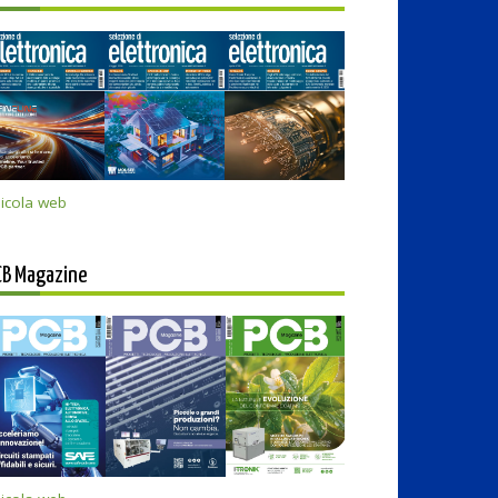
icola web
CB Magazine