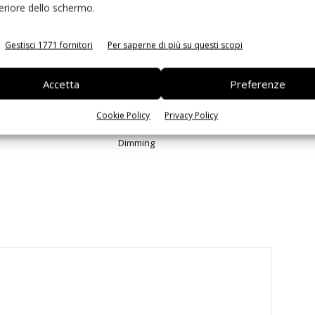
feriore dello schermo.
Gestisci 1771 fornitori
Per saperne di più su questi scopi
Accetta
Preferenze
 non sarà presente a
DATA MODUL introduce nuovi LCD
Cookie Policy
Privacy Policy
 2020
con tecnologia Full Array Local
Dimming