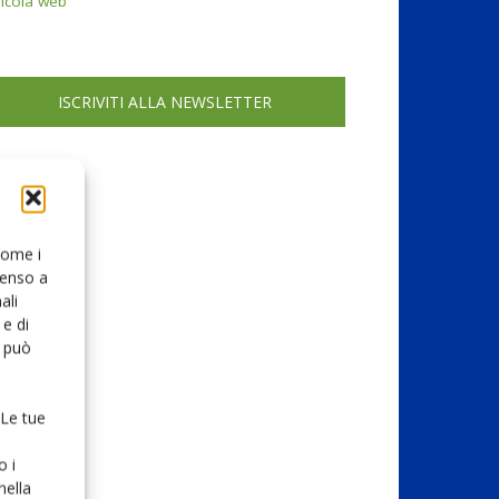
icola web
ISCRIVITI ALLA NEWSLETTER
 come i
senso a
ali
e di
o può
 Le tue
o i
nella