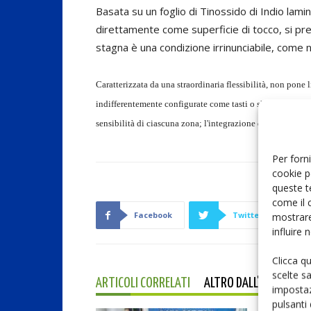
Basata su un foglio di Tinossido di Indio lam
direttamente come superficie di tocco, si pres
stagna è una condizione irrinunciabile, come n
Caratterizzata da una straordinaria flessibilità, non pone 
indifferentemente configurate come tasti o sliders e modifi
sensibilità di ciascuna zona; l'integrazione di un touch 
Per forni
cookie p
queste t
come il 
Facebook
Twitter
mostrare
influire
Clicca q
scelte s
ARTICOLI CORRELATI
ALTRO DALL'AUTORE
impostaz
pulsanti