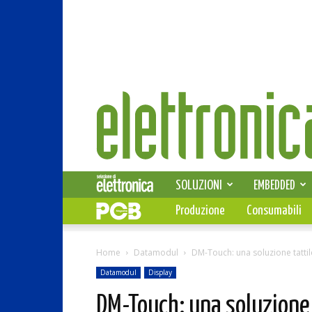
Elettronica
News
SOLUZIONI
EMBEDDED
Produzione
Consumabili
Home
Datamodul
DM-Touch: una soluzione tattile
Datamodul
Display
DM-Touch: una soluzione 