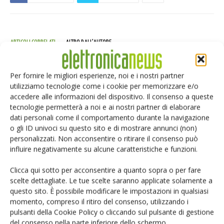
ARTICOLI CORRELATI
ALTRO DALL'AUTORE
Edge security: l’architettura di
Per fornire le migliori esperienze, noi e i nostri partner
Ultimate SecureBox
utilizziamo tecnologie come i cookie per memorizzare e/o
accedere alle informazioni del dispositivo. Il consenso a queste
tecnologie permetterà a noi e ai nostri partner di elaborare
MECSPE: comunica la tua presenza
dati personali come il comportamento durante la navigazione
sui canali ufficiali della fiera
o gli ID univoci su questo sito e di mostrare annunci (non)
personalizzati. Non acconsentire o ritirare il consenso può
influire negativamente su alcune caratteristiche e funzioni.
Rohde & Schwarz: nuovo ufficio in
Clicca qui sotto per acconsentire a quanto sopra o per fare
Giappone
scelte dettagliate. Le tue scelte saranno applicate solamente a
questo sito. È possibile modificare le impostazioni in qualsiasi
momento, compreso il ritiro del consenso, utilizzando i
pulsanti della Cookie Policy o cliccando sul pulsante di gestione
del consenso nella parte inferiore dello schermo.