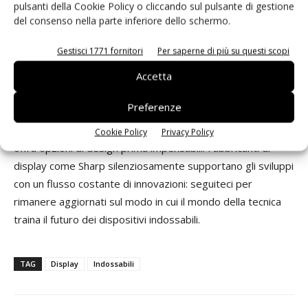
elettrodomestici, etichette di identificazione e altro. Sharp
pulsanti della Cookie Policy o cliccando sul pulsante di gestione
del consenso nella parte inferiore dello schermo.
continua a sviluppare nuove funzioni per Memory Lcd con
display a colori e nuove misure, che prevedibilmente
Gestisci 1771 fornitori
Per saperne di più su questi scopi
saranno disponibili nel 2015.
Accetta
Innovazioni nei display
Preferenze
Abbiamo visto come i dispositivi indossabili influenzino lo
sviluppo dello schermo e come la tecnologia dei display
Cookie Policy
Privacy Policy
offra opzioni di design prima impensabili. Fabbricanti di
display come Sharp silenziosamente supportano gli sviluppi
con un flusso costante di innovazioni: seguiteci per
rimanere aggiornati sul modo in cui il mondo della tecnica
traina il futuro dei dispositivi indossabili.
TAG
Display
Indossabili