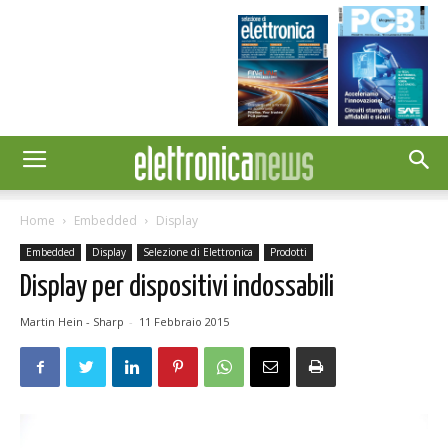
Home
Embedded
Display
Embedded
Display
Selezione di Elettronica
Prodotti
Display per dispositivi indossabili
Martin Hein - Sharp
-
11 Febbraio 2015