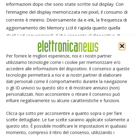
informazioni dopo che sono state scritte sul display. Con
l'immagine del display memorizzata nei pixel, il consumo di
corrente è minimo. Diversamente da e-ink, la frequenza di
aggiornamento dei Memory Lcd è rapida quanto quella
degli Lcd convenzionali, il che consente al dispositivo di
visualizzare senza problemi i video e di far scorrere il
testo, migliorando l'esperienza dell'utente. Oggi i designer
Per fornire le migliori esperienze, noi e i nostri partner
dei dispositivi hanno la possibilità di integrare il meglio di
utilizziamo tecnologie come i cookie per memorizzare e/o
entrambi i mondi: risparmio di corrente per i dispositivi
accedere alle informazioni del dispositivo. Il consenso a queste
tecnologie permetterà a noi e ai nostri partner di elaborare
sempre accesi insieme alla velocità di uno schermo Lcd. E,
dati personali come il comportamento durante la navigazione
soprattutto, possono impiegare una batteria più piccola
o gli ID univoci su questo sito e di mostrare annunci (non)
oppure offrire una durata maggiore della stessa. I Memory
personalizzati. Non acconsentire o ritirare il consenso può
Lcd di Sharp sono disponibili in diverse misure e con varie
influire negativamente su alcune caratteristiche e funzioni.
risoluzioni (0,99”, 1,17”, 1,28” e 2,7”), e, sebbene siano
Clicca qui sotto per acconsentire a quanto sopra o per fare
ideali per i dispositivi indossabili, sono altrettanto idonei
scelte dettagliate. Le tue scelte saranno applicate solamente a
per una vasta gamma di altre applicazioni, compresi
questo sito. È possibile modificare le impostazioni in qualsiasi
telecomandi, parchimetri, bracciali per il fitness,
momento, compreso il ritiro del consenso, utilizzando i