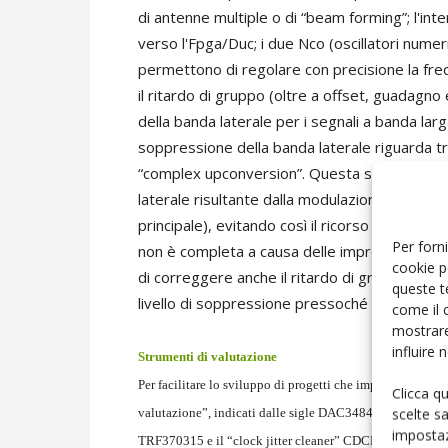
di antenne multiple o di “beam forming”; l'inte
verso l'Fpga/Duc; i due Nco (oscillatori numer
permettono di regolare con precisione la freq
il ritardo di gruppo (oltre a offset, guadagno
della banda laterale per i segnali a banda l
soppressione della banda laterale riguarda tr
“complex upconversion”. Questa soluzione co
laterale risultante dalla modulazione (il cui 
principale), evitando così il ricorso a comples
Per forni
non è completa a causa delle imprecisioni dovu
cookie p
di correggere anche il ritardo di gruppo del D
queste t
livello di soppressione pressoché totale.
come il 
mostrare
influire
Strumenti di valutazione
Per facilitare lo sviluppo di progetti che impiegano il nu
Clicca q
scelte s
valutazione”, indicati dalle sigle DAC3484EVM, DAC
impostaz
TRF370315 e il “clock jitter cleaner” CDCE62005, oltre a 