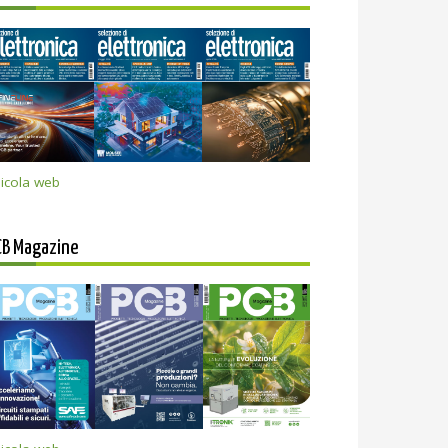
icola web
CB Magazine