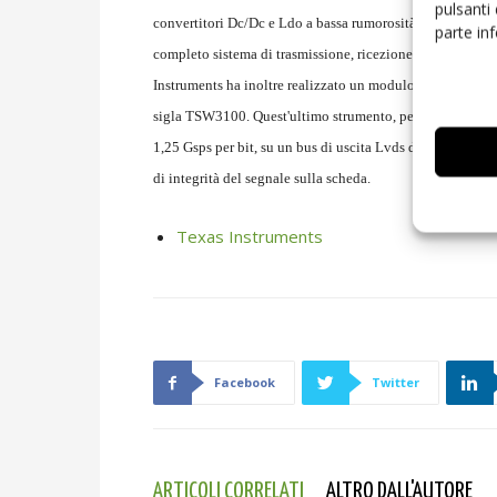
pulsanti
convertitori Dc/Dc e Ldo a bassa rumorosità. Gli Evm s
parte in
completo sistema di trasmissione, ricezione e pre-distorsi
Instruments ha inoltre realizzato un modulo generatore di p
sigla TSW3100. Quest'ultimo strumento, pensato per fun
1,25 Gsps per bit, su un bus di uscita Lvds double data rat
di integrità del segnale sulla scheda.
Texas Instruments
Facebook
Twitter
ARTICOLI CORRELATI
ALTRO DALL'AUTORE