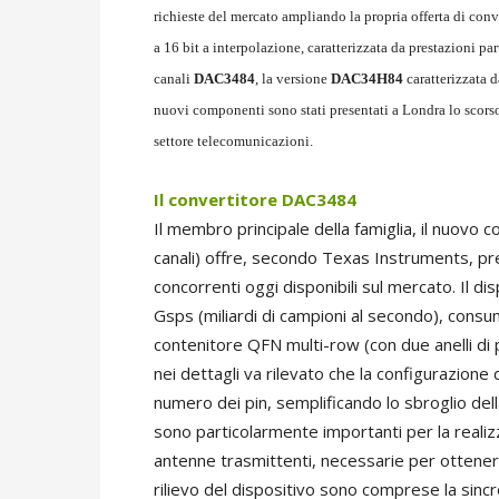
richieste del mercato ampliando la propria offerta di con
a 16 bit a interpolazione, caratterizzata da prestazioni pa
canali
DAC3484
, la versione
DAC34H84
caratterizzata d
nuovi componenti sono stati presentati a Londra lo scor
settore telecomunicazioni.
Il convertitore DAC3484
Il membro principale della famiglia, il nuovo 
canali) offre, secondo Texas Instruments, pr
concorrenti oggi disponibili sul mercato. Il di
Gsps (miliardi di campioni al secondo), consu
contenitore QFN multi-row (con due anelli d
nei dettagli va rilevato che la configurazione d
numero dei pin, semplificando lo sbroglio del
sono particolarmente importanti per la reali
antenne trasmittenti, necessarie per ottenere 
rilievo del dispositivo sono comprese la sincr