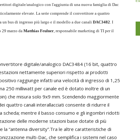
Ed
vertitori digitale/analogico con l'aggiunta di una nuova famiglia di Dac
rticolarmente elevate. La serie comprende il convertitore a quattro
a un bus di ingresso più largo e il modello a due canali
DAC3482
. I
so 29 marzo da
Matthias Feulner
, responsabile marketing di TI per il
convertitore digitale/analogico DAC3484 (16 bit, quattro
estazioni nettamente superiori rispetto ai prodotti
spositivo raggiunge infatti una velocità di ingresso di 1,25
ma 250 milliwatt per canale ed è dotato inoltre di un
i pin) che misura solo 9x9 mm. Scendendo maggiormente
ei quattro canali interallacciati consente di ridurre il
la scheda; mentre il basso consumo e gli ingombri ridotti
zzazione delle moderne stazioni base dotate di più
la “antenna diversity”.Tra le altre caratteristiche di
onizzazione multi-Dac, che semplifica i sistemi nel caso