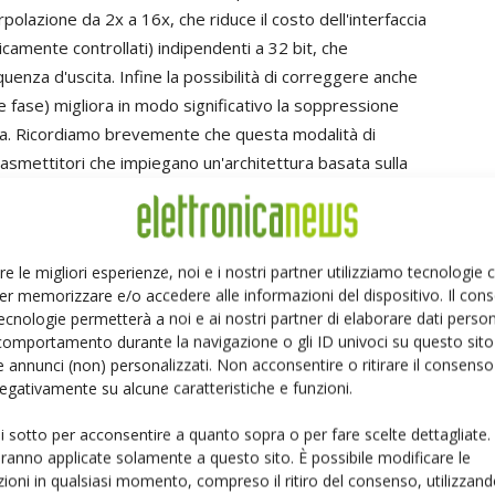
rpolazione da 2x a 16x, che riduce il costo dell'interfaccia
icamente controllati) indipendenti a 32 bit, che
uenza d'uscita. Infine la possibilità di correggere anche
 e fase) migliora in modo significativo la soppressione
arga. Ricordiamo brevemente che questa modalità di
asmettitori che impiegano un'architettura basata sulla
nsente di sopprimere nel dominio digitale la banda
contenuto informativo è ridondante rispetto alla banda
si e costosi filtri analogici. Spesso, però, la soppressione
re le migliori esperienze, noi e i nostri partner utilizziamo tecnologie
te alle tolleranze dei componenti passivi. La possibilità
er memorizzare e/o accedere alle informazioni del dispositivo. Il con
ac, oltre ad altri parametri, consente di raggiungere un
ecnologie permetterà a noi e ai nostri partner di elaborare dati person
comportamento durante la navigazione o gli ID univoci su questo sito 
 annunci (non) personalizzati. Non acconsentire o ritirare il consens
 negativamente su alcune caratteristiche e funzioni.
ovo convertitore, Texas Instruments offre tre diversi “moduli di
ui sotto per acconsentire a quanto sopra o per fare scelte dettagliate.
aranno applicate solamente a questo sito. È possibile modificare le
3482EVM e DAC34H84EVM. I moduli comprendono il modulatore IQ
ioni in qualsiasi momento, compreso il ritiro del consenso, utilizzand
vari dispositivi TI per la gestione dell'alimentazione, come