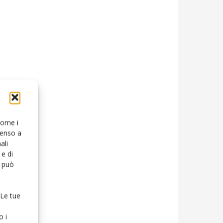
 come i
senso a
ali
e di
o può
 Le tue
o i