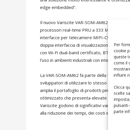
edge embedded".
Il nuovo Variscite VAR-SOM-AM62 include q
processori real-time PRU a 333 MHz per funz
interfacce per telecamere MIPI-CSI2, elabora
Per forni
doppia interfaccia di visualizzazione LVDS. Il 
cookie p
con Wi-Fi dual-band certificato, BT 5.2/BLE
queste t
l'uso in ambienti industriali con intervalli di 
come il 
mostrare
influire
La VAR-SOM-AM62 fa parte della famiglia di pr
sviluppatori di utilizzare lo stesso design d
Clicca q
amplia il portafoglio di prodotti pin-compatib
scelte s
ottimizzato che presenta elevate prestazioni d
impostaz
pulsanti
Variscite godono di significativi vantaggi a lu
parte in
alla riduzione dei tempi, dei costi e dei rischi 