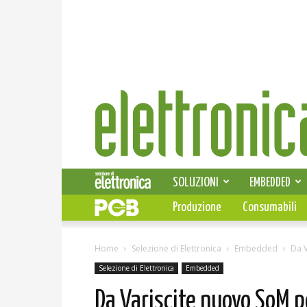
Elettronica
News
SOLUZIONI
EMBEDDED
Produzione
Consumabili
Home
Selezione di Elettronica
Embedded
Da V
Selezione di Elettronica
Embedded
Da Variscite nuovo SoM pe