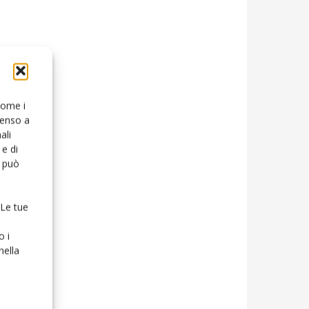
 come i
senso a
ali
e di
o può
 Le tue
o i
nella