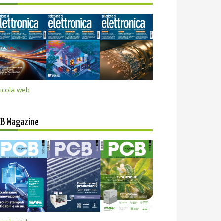
icola web
CB Magazine