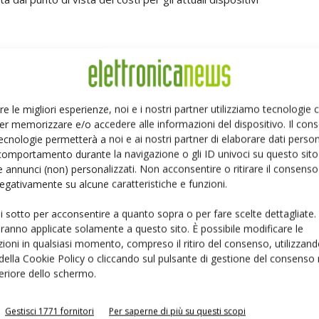
uad Cortex-A53 a 1,4 GHz, Cortex-M4F a 400 MHz e co-
ionalità grafiche avanzate. Il SoM/CoM include
zione delle immagini, accelerazione grafica 3D e una
re le migliori esperienze, noi e i nostri partner utilizziamo tecnologie
set di funzionalità avanzate completa la ricca connettività
er memorizzare e/o accedere alle informazioni del dispositivo. Il con
, porte 3 GbE e doppia USB2,3 x CAN-FD, progettata per
ecnologie permetterà a noi e ai nostri partner di elaborare dati person
temperatura estremi.
comportamento durante la navigazione o gli ID univoci su questo sito 
 annunci (non) personalizzati. Non acconsentire o ritirare il consens
 negativamente su alcune caratteristiche e funzioni.
odotti Pin2Pin di Variscite che consente agli
i scheda portante per diverse piattaforme. La scheda
ui sotto per acconsentire a quanto sopra o per fare scelte dettagliate.
ili di Variscite con una soluzione a consumo energetico
aranno applicate solamente a questo sito. È possibile modificare le
ella Cpu e capacità grafiche. Con il nuovo SoM, i clienti
ioni in qualsiasi momento, compreso il ritiro del consenso, utilizzand
 della Cookie Policy o cliccando sul pulsante di gestione del consenso 
ngo termine, grazie alle numerose opzioni di scalabilità e
feriore dello schermo.
di sviluppo.
Gestisci 1771 fornitori
Per saperne di più su questi scopi