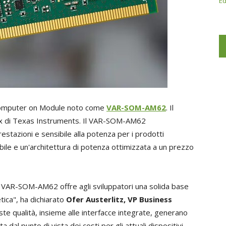
Ed
omputer on Module noto come
VAR-SOM-AM62
. Il
5x di Texas Instruments. Il VAR-SOM-AM62
estazioni e sensibile alla potenza per i prodotti
ile e un'architettura di potenza ottimizzata a un prezzo
 VAR-SOM-AM62 offre agli sviluppatori una solida base
tica", ha dichiarato
Ofer Austerlitz, VP Business
ste qualità, insieme alle interfacce integrate, generano
dal punto di vista dei costi per gli attuali dispositivi