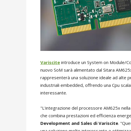
Variscite
introduce un System on Module/C
nuovo SoM sarà alimentato dal Sitara AM62
rappresenterà una soluzione ideale ad alte pr
industriali embedded, offrendo una Cpu scalab
interessante.
"L'integrazione del processore AM625x nella
che combina prestazioni ed efficienza energe
Development and Sales di Variscite
. "Que
una soluzione molto interessante e ottimizzata 