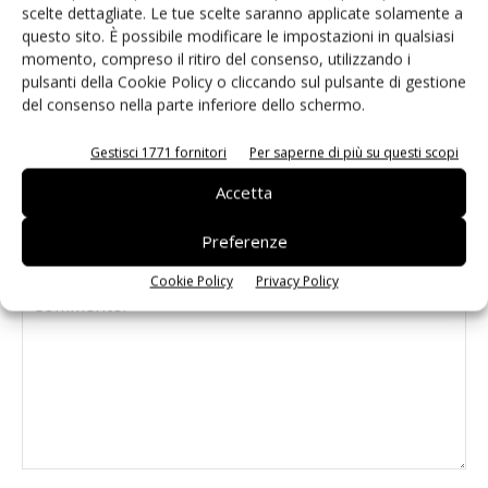
industriale PD-9601GCI da 90W
scelte dettagliate. Le tue scelte saranno applicate solamente a
questo sito. È possibile modificare le impostazioni in qualsiasi
momento, compreso il ritiro del consenso, utilizzando i
Infineon e LS Electric alleate sulla
pulsanti della Cookie Policy o cliccando sul pulsante di gestione
corrente continua per i data center AI
del consenso nella parte inferiore dello schermo.
Gestisci 1771 fornitori
Per saperne di più su questi scopi
Accetta
Preferenze
LASCIA UN COMMENTO
Cookie Policy
Privacy Policy