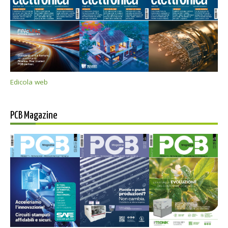
Edicola web
PCB Magazine