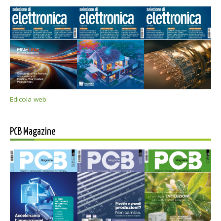
Edicola web
PCB Magazine