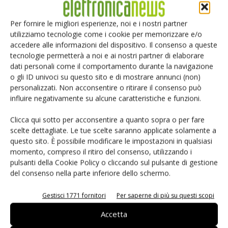
alimentazione di elevata efficienza, precisione e affidabilità
senza bisogno di inaffidabili optoaccoppiatori.
Per fornire le migliori esperienze, noi e i nostri partner
utilizziamo tecnologie come i cookie per memorizzare e/o
accedere alle informazioni del dispositivo. Il consenso a queste
tecnologie permetterà a noi e ai nostri partner di elaborare
TAG
Power Integrations
dati personali come il comportamento durante la navigazione
o gli ID univoci su questo sito e di mostrare annunci (non)
personalizzati. Non acconsentire o ritirare il consenso può
influire negativamente su alcune caratteristiche e funzioni.
Facebook
Twitter
Clicca qui sotto per acconsentire a quanto sopra o per fare
scelte dettagliate. Le tue scelte saranno applicate solamente a
questo sito. È possibile modificare le impostazioni in qualsiasi
momento, compreso il ritiro del consenso, utilizzando i
pulsanti della Cookie Policy o cliccando sul pulsante di gestione
ARTICOLI CORRELATI
ALTRO DALL'AUTORE
del consenso nella parte inferiore dello schermo.
eGaN per convertitori DC-DC: EPC
Gestisci 1771 fornitori
Per saperne di più su questi scopi
accelera
Accetta