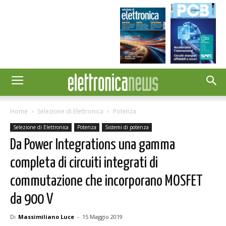
Home
Selezione di Elettronica
Potenza
Selezione di Elettronica
Potenza
Sistemi di potenza
Da Power Integrations una gamma
completa di circuiti integrati di
commutazione che incorporano MOSFET
da 900 V
Di
Massimiliano Luce
-
15 Maggio 2019