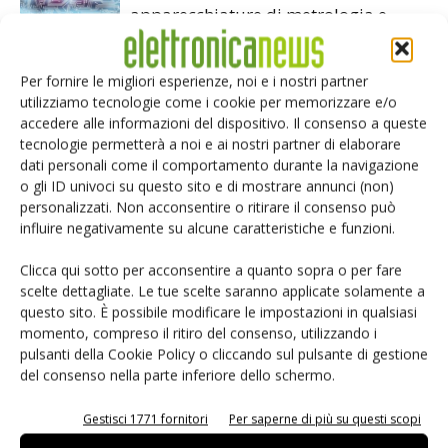
apparecchiature di metrologia e
ispezione
Per fornire le migliori esperienze, noi e i nostri partner
Assemblaggio componenti
utilizziamo tecnologie come i cookie per memorizzare e/o
elettronici: cresce mercato saldatura
accedere alle informazioni del dispositivo. Il consenso a queste
tecnologie permetterà a noi e ai nostri partner di elaborare
dati personali come il comportamento durante la navigazione
Apparecchiature di test per
o gli ID univoci su questo sito e di mostrare annunci (non)
l’assemblaggio: vince Advantest
personalizzati. Non acconsentire o ritirare il consenso può
influire negativamente su alcune caratteristiche e funzioni.
Clicca qui sotto per acconsentire a quanto sopra o per fare
scelte dettagliate. Le tue scelte saranno applicate solamente a
questo sito. È possibile modificare le impostazioni in qualsiasi
momento, compreso il ritiro del consenso, utilizzando i
LASCIA UN COMMENTO
pulsanti della Cookie Policy o cliccando sul pulsante di gestione
del consenso nella parte inferiore dello schermo.
Gestisci 1771 fornitori
Per saperne di più su questi scopi