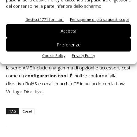
del consenso nella parte inferiore dello schermo.
I modelli AME400F e AME600F misurano89 X 41 X 257mm
(3.50 X 1.61 X 10.12 inches), mentre i modelli AME800F e
Gestisci 1771 fornitori
Per saperne di più su questi scopi
AME1200F misurano 127 X 41 X 257mm (5.00X1.61 X10.12
Accetta
inches).
Preferenze
Al fine di soddisfare i requisiti di un’ampia gamma di
Cookie Policy
Privacy Policy
impieghi e di semplificare l’implementazione del prodotto,
la serie AME include una gamma di opzioni e accessori, così
come un
configuration tool
. È inoltre conforme alla
direttiva RoHS e reca il marchio CE in accordo con la Low
Voltage Directive.
TAG
Cosel