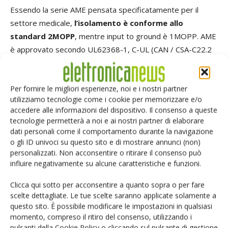
Essendo la serie AME pensata specificatamente per il
settore medicale,
l’isolamento è conforme allo
standard 2MOPP
, mentre input to ground è 1MOPP. AME
è approvato secondo UL62368-1, C-UL (CAN / CSA-C22.2
No.62368-1), EN62368-1, ANSI / AAMI ES60601-1, C-UL
(CAN / CSA-C22.2 N. 60601-1), EN60601-1 3a edizione, ed
Per fornire le migliori esperienze, noi e i nostri partner
è conforme a IEC60601-1-2 4a Edizione.
utilizziamo tecnologie come i cookie per memorizzare e/o
accedere alle informazioni del dispositivo. Il consenso a queste
Nei test di emissione condotta, la serie AME è risultata
tecnologie permetterà a noi e ai nostri partner di elaborare
conforme agli standard FCC-B, CISPR11-B, CISPR32-B,
dati personali come il comportamento durante la navigazione
EN55011-B, EN55032-B, VCCI-B. Per le applicazioni che
o gli ID univoci su questo sito e di mostrare annunci (non)
personalizzati. Non acconsentire o ritirare il consenso può
esigono livelli di emissioni ancor più ridotti, è possibile
influire negativamente su alcune caratteristiche e funzioni.
fornire un tipo di filtro aggiuntivo COSEL NAC.
Clicca qui sotto per acconsentire a quanto sopra o per fare
Progettata per alimentare applicazioni esigenti laddove lo
scelte dettagliate. Le tue scelte saranno applicate solamente a
questo sito. È possibile modificare le impostazioni in qualsiasi
spazio risulta ridotto, la serie AME è contenuta in un
momento, compreso il ritiro del consenso, utilizzando i
involucro low profile
.
pulsanti della Cookie Policy o cliccando sul pulsante di gestione