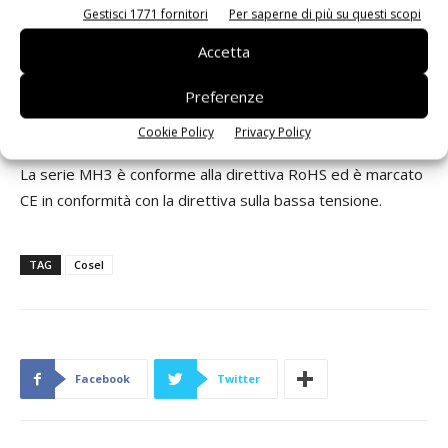
Gestisci 1771 fornitori
Per saperne di più su questi scopi
Per ridurre lo spazio sulla scheda
, la serie MH3 è
Accetta
prodotta in un
case SIP8
che misura 22,0X12,0X9,5mm
Preferenze
[0,87X0,48X0,38 pollici] (WXHXD) e con un peso massimo
di 7 grammi.
Cookie Policy
Privacy Policy
La serie MH3 è conforme alla direttiva RoHS ed è marcato
CE in conformità con la direttiva sulla bassa tensione.
TAG
Cosel
Facebook
Twitter