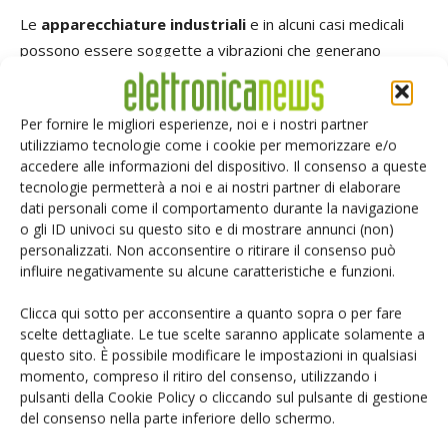
Le
apparecchiature industriali
e in alcuni casi medicali
possono essere soggette a vibrazioni che generano
possibili danni ai pin dei convertitori SIP. I pin della serie
COSEL MH3 sono stampati in un supporto epossidico,
Per fornire le migliori esperienze, noi e i nostri partner
rafforzando le connessioni tra il PCB dell'applicazione e il
utilizziamo tecnologie come i cookie per memorizzare e/o
modulo dc/dc, rendendo l'unità ancora più affidabile quando
accedere alle informazioni del dispositivo. Il consenso a queste
utilizzata in applicazioni esigenti. La serie MH3 è stata
tecnologie permetterà a noi e ai nostri partner di elaborare
qualificata per i test di vibrazione: 10 - 55Hz 98.0m/s2
dati personali come il comportamento durante la navigazione
o gli ID univoci su questo sito e di mostrare annunci (non)
(10G), periodo di 3 minuti, 60minuti ciascuno lungo gli assi
personalizzati. Non acconsentire o ritirare il consenso può
X, Y e Z e shock: 490.3m/s2 (50G) 11ms, una volta ciascuno
influire negativamente su alcune caratteristiche e funzioni.
lungo gli assi X, Y e Z.
Clicca qui sotto per acconsentire a quanto sopra o per fare
scelte dettagliate. Le tue scelte saranno applicate solamente a
La serie MH3 ha ricevuto l'approvazione dell'agenzia sia
questo sito. È possibile modificare le impostazioni in qualsiasi
per applicazioni medicali che industriali: UL62368-1,
momento, compreso il ritiro del consenso, utilizzando i
EN62368-1, c-UL (equivalente a CAN/CSA-C22.2
pulsanti della Cookie Policy o cliccando sul pulsante di gestione
No.62368-1), ANSI/AAMI ES60601-1, EN60601-1 3rd, c-UL
del consenso nella parte inferiore dello schermo.
(equivalent to CAN/CSA-C22.2 No.60601-1).