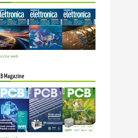
icola web
CB Magazine