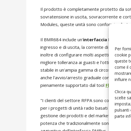
Il prodotto è completamente protetto da so
sovratensione in uscita, sovracorrente e cort
Modules, queste unità sono conformi agli st
Il BMR684 include un'
interfaccia PMBus
che 
ingresso e di uscita, la corrente di uscita e l
Per forni
cookie p
inoltre di configurare molti aspetti del suo f
queste t
migliore tolleranza ai guasti e l'ottimizzazio
come il 
stabile in un'ampia gamma di circostanze. Le
mostrare
anche l'avvio/arresto graduale configurabile, i
influire
pienamente supportato dal tool
Flex Power
Clicca q
scelte s
"I clienti del settore RFPA sono costantemente
impostaz
per i progetti di unità radio basati su GaN
pulsanti
gestione dei prodotti e del marketing di Flex
parte in
potenza che tradizionalmente sono stati forniti
aggiuntivo dell'interfaccia PMBus, crediamo 