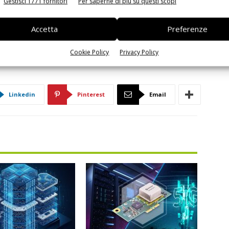
Gestisci 1771 fornitori
Per saperne di più su questi scopi
Accetta
Preferenze
Cookie Policy
Privacy Policy
Linkedin
Pinterest
Email