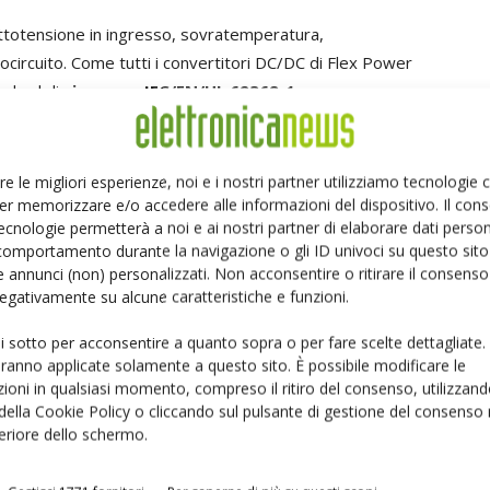
ttotensione in ingresso, sovratemperatura,
ocircuito. Come tutti i convertitori DC/DC di Flex Power
andard di
sicurezza
IEC/EN/UL 62368-1.
consente di monitorare facilmente le tensioni di
a temperatura del dispositivo. Il dispositivo consente
re le migliori esperienze, noi e i nostri partner utilizziamo tecnologie
er memorizzare e/o accedere alle informazioni del dispositivo. Il con
unzionamento, tra cui la tensione e la corrente per una
ecnologie permetterà a noi e ai nostri partner di elaborare dati person
ne del loop di controllo del modulo per un funzionamento
comportamento durante la navigazione o gli ID univoci su questo sito 
 funzioni di gestione dell'alimentazione comprendono
 annunci (non) personalizzati. Non acconsentire o ritirare il consens
l ritardo di precisione e il ramp-up. Il prodotto è
 negativamente su alcune caratteristiche e funzioni.
 Designer
.
ui sotto per acconsentire a quanto sopra o per fare scelte dettagliate.
aranno applicate solamente a questo sito. È possibile modificare le
 alla ricerca di soluzioni a più alta densità di potenza
ioni in qualsiasi momento, compreso il ritiro del consenso, utilizzand
 e LDMOS", ha commentato
Olle Hellgren
, direttore della
 della Cookie Policy o cliccando sul pulsante di gestione del consenso 
 Power Modules. "Il nuovo BMR684 offre i livelli di
feriore dello schermo.
 solo in pacchetti half brick, e con il vantaggio
che questa sia una combinazione vincente".