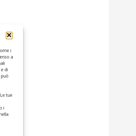
 come i
senso a
ali
e di
o può
 Le tue
o i
nella