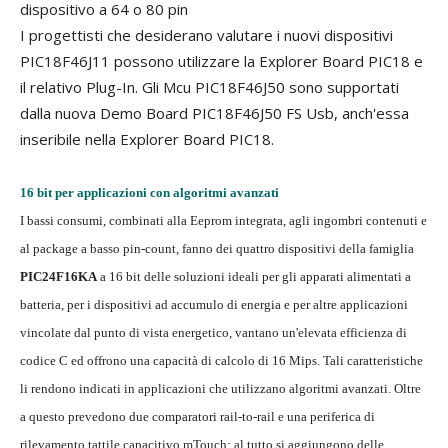
dispositivo a 64 o 80 pin
I progettisti che desiderano valutare i nuovi dispositivi
PIC18F46J11 possono utilizzare la Explorer Board PIC18 e
il relativo Plug-In. Gli Mcu PIC18F46J50 sono supportati
dalla nuova Demo Board PIC18F46J50 FS Usb, anch'essa
inseribile nella Explorer Board PIC18.
16 bit per applicazioni con algoritmi avanzati
I bassi consumi, combinati alla Eeprom integrata, agli ingombri contenuti e
al package a basso pin-count, fanno dei quattro dispositivi della famiglia
PIC24F16KA
a 16 bit delle soluzioni ideali per gli apparati alimentati a
batteria, per i dispositivi ad accumulo di energia e per altre applicazioni
vincolate dal punto di vista energetico, vantano un'elevata efficienza di
codice C ed offrono una capacità di calcolo di 16 Mips. Tali caratteristiche
li rendono indicati in applicazioni che utilizzano algoritmi avanzati. Oltre
a questo prevedono due comparatori rail-to-rail e una periferica di
rilevamento tattile capacitivo mTouch: al tutto si aggiungono delle