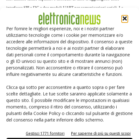
interfacce SPI e I2C e due moduli UART per comunicazioni seriali. Le
possibili applicazioni spaziano nei mercati medicale, industriale e
consumer. Per gli sviluppi basati su questa nuova famiglia a 16 bit i
Per fornire le migliori esperienze, noi e i nostri partner
possessori della scheda di sviluppo Explorer 16 possono acquistare un
utilizziamo tecnologie come i cookie per memorizzare e/o
accedere alle informazioni del dispositivo. Il consenso a queste
modulo plug-in PIC24F16KA.
tecnologie permetterà a noi e ai nostri partner di elaborare
dati personali come il comportamento durante la navigazione
Microchip
o gli ID univoci su questo sito e di mostrare annunci (non)
personalizzati. Non acconsentire o ritirare il consenso può
influire negativamente su alcune caratteristiche e funzioni.
Clicca qui sotto per acconsentire a quanto sopra o per fare
scelte dettagliate. Le tue scelte saranno applicate solamente a
Facebook
Twitter
questo sito. È possibile modificare le impostazioni in qualsiasi
momento, compreso il ritiro del consenso, utilizzando i
pulsanti della Cookie Policy o cliccando sul pulsante di gestione
del consenso nella parte inferiore dello schermo.
ARTICOLI CORRELATI
ALTRO DALL'AUTORE
Gestisci 1771 fornitori
Per saperne di più su questi scopi