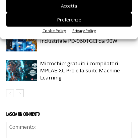
Renesas lancia la piattaforma
Accetta
MRDIMM Gen 3
Preferenze
Cookie Policy
Privacy Policy
Microchip lancia il midspan PoE
industriale PD-9601GCI da 90W
Microchip: gratuiti i compilatori
MPLAB XC Pro e la suite Machine
Learning
LASCIA UN COMMENTO