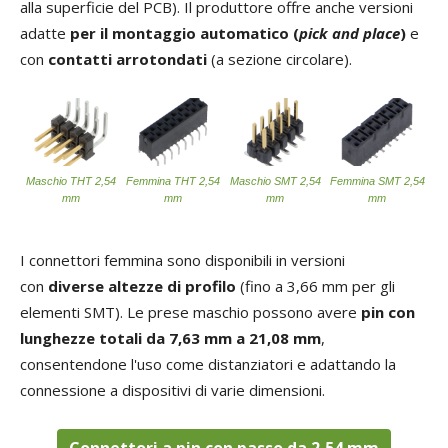
alla superficie del PCB). Il produttore offre anche versioni
adatte
per il montaggio automatico (
pick and place
)
e
con
contatti arrotondati
(a sezione circolare).
Maschio THT 2,54
Femmina THT 2,54
Maschio SMT 2,54
Femmina SMT 2,54
mm
mm
mm
mm
I connettori femmina sono disponibili in versioni
con
diverse altezze di profilo
(fino a 3,66 mm per gli
elementi SMT). Le prese maschio possono avere
pin con
lunghezze totali da 7,63 mm a 21,08 mm
,
consentendone l'uso come distanziatori e adattando la
connessione a dispositivi di varie dimensioni.