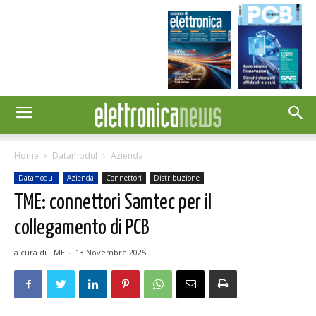
Home
Datamodul
Azienda
Datamodul
Azienda
Connettori
Distribuzione
TME: connettori Samtec per il
collegamento di PCB
a cura di TME
-
13 Novembre 2025