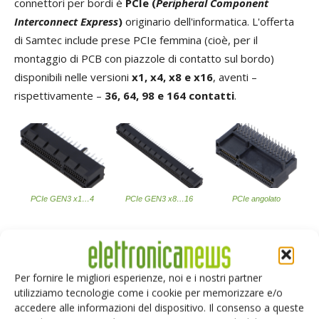
connettori per bordi è
PCIe (
Peripheral Component
Interconnect Express
)
originario dell'informatica. L'offerta
di Samtec include prese PCIe femmina (cioè, per il
montaggio di PCB con piazzole di contatto sul bordo)
disponibili nelle versioni
x1, x4, x8 e x16
, aventi –
rispettivamente –
36, 64, 98 e 164 contatti
.
PCIe GEN3 x1…4
PCIe GEN3 x8…16
PCIe angolato
I connettori PCIe hanno contatti disposti
con un passo di
1 mm
. Possono trasportare
correnti fino a 2,4 A
e
Per fornire le migliori esperienze, noi e i nostri partner
gestire tensioni di
215 V AC e 204 V DC
. Una caratteristica
utilizziamo tecnologie come i cookie per memorizzare e/o
importante di queste prese è anche un ampio intervallo di
accedere alle informazioni del dispositivo. Il consenso a queste
tolleranza termica da
-55 °C a 125 °C
.