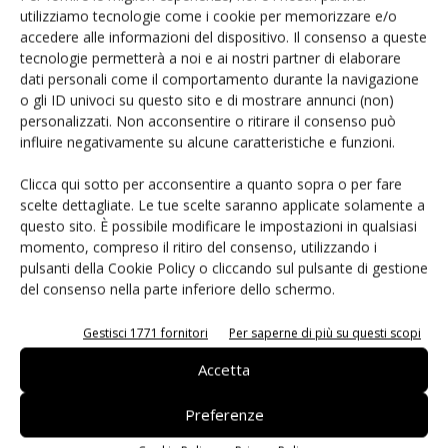
sistemi elettronici potenti, compatti e durevoli, in
utilizziamo tecnologie come i cookie per memorizzare e/o
particolare in ambiti come la tecnologia delle comunicazioni
accedere alle informazioni del dispositivo. Il consenso a queste
tecnologie permetterà a noi e ai nostri partner di elaborare
e l’elettronica industriale.
dati personali come il comportamento durante la navigazione
o gli ID univoci su questo sito e di mostrare annunci (non)
Cosa ci riserva il futuro: la nuova visione dei
personalizzati. Non acconsentire o ritirare il consenso può
influire negativamente su alcune caratteristiche e funzioni.
componenti passivi
Clicca qui sotto per acconsentire a quanto sopra o per fare
scelte dettagliate. Le tue scelte saranno applicate solamente a
Negli ultimi anni sono stati compiuti notevoli progressi nello
questo sito. È possibile modificare le impostazioni in qualsiasi
sviluppo dei componenti passivi in termini di stabilità.
momento, compreso il ritiro del consenso, utilizzando i
L’utilizzo di nuove combinazioni di materiali e tecnologie di
pulsanti della Cookie Policy o cliccando sul pulsante di gestione
del consenso nella parte inferiore dello schermo.
produzione ha reso possibile ridurre le fluttuazioni
dipendenti da temperatura e frequenza.
Gestisci 1771 fornitori
Per saperne di più su questi scopi
Innovazioni come l’
autocompensazione automatica
, il
Accetta
system-in-package (SiP) e l’integrazione 3D, consentono di
Preferenze
realizzare sistemi elettronici più compatti, potenti e
affidabili. Allo stesso tempo, la progettazione supportata