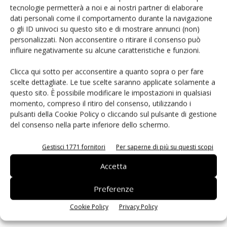
tecnologie permetterà a noi e ai nostri partner di elaborare
dati personali come il comportamento durante la navigazione
o gli ID univoci su questo sito e di mostrare annunci (non)
personalizzati. Non acconsentire o ritirare il consenso può
influire negativamente su alcune caratteristiche e funzioni.
Clicca qui sotto per acconsentire a quanto sopra o per fare
scelte dettagliate. Le tue scelte saranno applicate solamente a
questo sito. È possibile modificare le impostazioni in qualsiasi
momento, compreso il ritiro del consenso, utilizzando i
pulsanti della Cookie Policy o cliccando sul pulsante di gestione
del consenso nella parte inferiore dello schermo.
Gestisci 1771 fornitori
Per saperne di più su questi scopi
Sistema di visione FH con funzionalità IA avanzate
Accetta
13 Novembre 2025
OMRON ha annunciato un importante aggiornamento del sistema
Preferenze
di visione FH, che riduce setting superflui e assicura risultati rapidi
e riproducibili, anche su superfici strutturate, riflettenti o variabili.
Cookie Policy
Privacy Policy