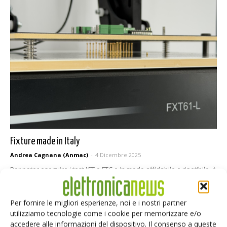
Fixture made in Italy
Andrea Cagnana (Anmac)
-
4 Dicembre 2025
Per poter eseguire i test ICT e FTC e in modo affidabile e ripetibile, è
necessario disporre di un’interfaccia meccanica ed elettrica, la
fixture, tra il sistema di test e il DUT
Per fornire le migliori esperienze, noi e i nostri partner
utilizziamo tecnologie come i cookie per memorizzare e/o
accedere alle informazioni del dispositivo. Il consenso a queste