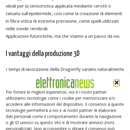
ideali per la sensoristica applicata mediante cerotti o
tatuata sull’epidermide, così come la creazione di elementi
in fibra ottica di estrema precisione, come quelli utilizzati
nelle sonde cerebrali.
Applicazioni futuristiche, ma che stanno a un passo da noi.
I vantaggi della produzione 3D
I tempi di lavorazione della DragonFly variano naturalmente
a seconda delle dimensioni del progetto, così come
illustrato da
Valentin Storz
e
Zif Cohen
, responsabile
delle attività d’ingegneria di Nano Dimension, ovvero dal
Per fornire le migliori esperienze, noi e i nostri partner
utilizziamo tecnologie come i cookie per memorizzare e/o
numero delle passate e i tempi di produzione –
accedere alle informazioni del dispositivo. Il consenso a queste
soprattutto per le campionature e i prototipi – dimostrano
tecnologie permetterà a noi e ai nostri partner di elaborare
vantaggi molto interessanti rispetto alle tradizionali
dati personali come il comportamento durante la navigazione
commesse.
o gli ID univoci su questo sito e di mostrare annunci (non)
personalizzati. Non acconsentire o ritirare il consenso può