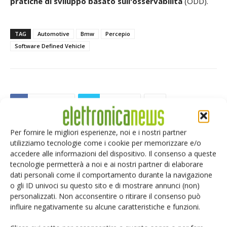
pratiche di sviluppo basato sull'osservabilità
(ODD).
TAG
Automotive
Bmw
Percepio
Software Defined Vehicle
Facebook
Twitter
Per fornire le migliori esperienze, noi e i nostri partner
utilizziamo tecnologie come i cookie per memorizzare e/o
accedere alle informazioni del dispositivo. Il consenso a queste
ARTICOLI CORRELATI
ALTRO DALL'AUTORE
tecnologie permetterà a noi e ai nostri partner di elaborare
dati personali come il comportamento durante la navigazione
Moduli display: mercato verso 180
o gli ID univoci su questo sito e di mostrare annunci (non)
miliardi di dollari
personalizzati. Non acconsentire o ritirare il consenso può
influire negativamente su alcune caratteristiche e funzioni.