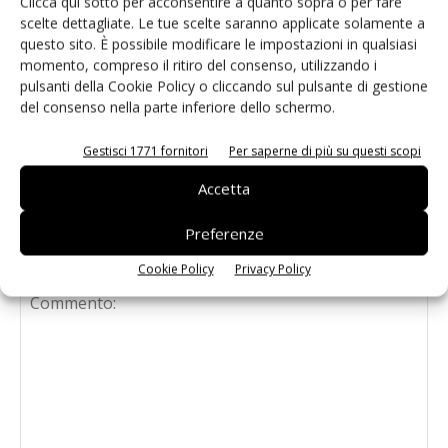
Sensori di imaging: trasformare la
Clicca qui sotto per acconsentire a quanto sopra o per fare
luce in dati affidabili
scelte dettagliate. Le tue scelte saranno applicate solamente a
questo sito. È possibile modificare le impostazioni in qualsiasi
momento, compreso il ritiro del consenso, utilizzando i
pulsanti della Cookie Policy o cliccando sul pulsante di gestione
Arduino UNO Q, la doppia anima
del consenso nella parte inferiore dello schermo.
MPU-MCU per l’edge AI
Gestisci 1771 fornitori
Per saperne di più su questi scopi
Accetta
Preferenze
LASCIA UN COMMENTO
Cookie Policy
Privacy Policy