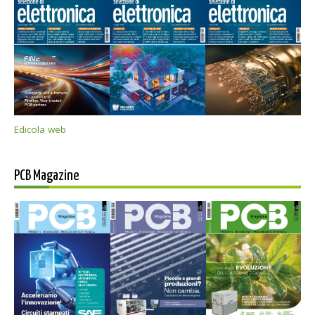
Edicola web
PCB Magazine