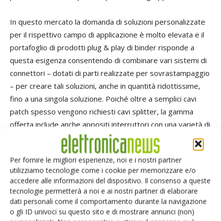
In questo mercato la domanda di soluzioni personalizzate
per il rispettivo campo di applicazione è molto elevata e il
portafoglio di prodotti plug & play di binder risponde a
questa esigenza consentendo di combinare vari sistemi di
connettori – dotati di parti realizzate per sovrastampaggio
– per creare tali soluzioni, anche in quantità ridottissime,
fino a una singola soluzione. Poiché oltre a semplici cavi
patch spesso vengono richiesti cavi splitter, la gamma
offerta include anche appositi interruttori con una varietà di
opzioni di cablaggio.
Per fornire le migliori esperienze, noi e i nostri partner
Soluzioni plug & play flessibili
utilizziamo tecnologie come i cookie per memorizzare e/o
accedere alle informazioni del dispositivo. Il consenso a queste
tecnologie permetterà a noi e ai nostri partner di elaborare
Il portafoglio di prodotti plug & play di binder offre la
dati personali come il comportamento durante la navigazione
possibilità di realizzare distribuzioni a “Y” con parti
o gli ID univoci su questo sito e di mostrare annunci (non)
realizzate per sovrastampaggio e rapporti di 1:2, 1:4, 1:6 e