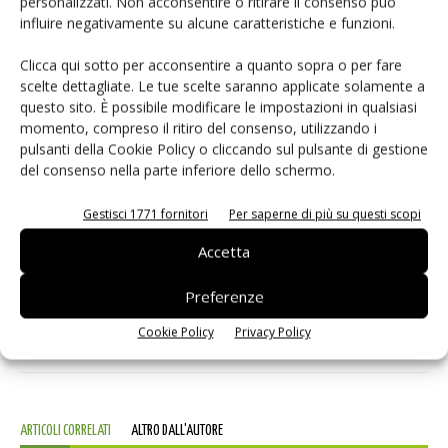
personalizzati. Non acconsentire o ritirare il consenso può
2:6. È possibile scegliere la tipologia di connettore e la
influire negativamente su alcune caratteristiche e funzioni.
variabilità della connessione affinché la gamma di opzioni
Clicca qui sotto per acconsentire a quanto sopra o per fare
sia molto ampia. Il massimo numero possibile di pin varia, a
scelte dettagliate. Le tue scelte saranno applicate solamente a
seconda del rapporto di distribuzione, tra 8 e 18. I diametri
questo sito. È possibile modificare le impostazioni in qualsiasi
dei cavi vanno da 3,5 a 10 mm e la massima sezione
momento, compreso il ritiro del consenso, utilizzando i
pulsanti della Cookie Policy o cliccando sul pulsante di gestione
possibile dei conduttori è pari a 0,5 mm² (1:2) o 1 mm².
del consenso nella parte inferiore dello schermo.
Gestisci 1771 fornitori
Per saperne di più su questi scopi
TAG
BINDER
Connessione
Connettori
Accetta
Preferenze
Facebook
Twitter
Cookie Policy
Privacy Policy
ARTICOLI CORRELATI
ALTRO DALL'AUTORE