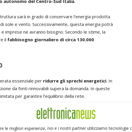
o autonomo del Centro-Sud Italia
.
ruttura sarà in grado di conservare l’energia prodotta
à di sole e vento. Successivamente, questa energia potrà
 e imprese ne avranno bisogno. Secondo le stime, la
e il
fabbisogno giornaliero di circa 130.000
lo
iderata essenziale per
ridurre gli sprechi energetici
. In
duzione da fonti rinnovabili supera la domanda. In queste
mitata per garantire l’equilibrio della rete.
are l’elettricità in eccesso
e di utilizzarla
sce a migliorare l’efficienza del sistema elettrico e a
re le migliori esperienze, noi e i nostri partner utilizziamo tecnologie