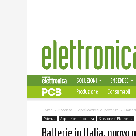
Elettronica
News
SOLUZIONI
EMBEDDED
Produzione
Consumabili
Home
Potenza
Applicazioni di potenza
Batter
Potenza
Applicazioni di potenza
Selezione di Elettronica
Batterie in Italia, nuov