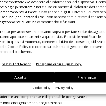
er memorizzare e/o accedere alle informazioni del dispositivo. Il con
ecnologie permetterà a noi e ai nostri partner di elaborare dati person
stegno di Terna
attraverso il meccanismo MACSE, che
comportamento durante la navigazione o gli ID univoci su questo sito 
ccumulo energetico. L’iniziativa si è aggiudicata il 42%
 annunci (non) personalizzati. Non acconsentire o ritirare il consens
ficerà di un contratto a prezzo fisso della durata di 15
 negativamente su alcune caratteristiche e funzioni.
ui sotto per acconsentire a quanto sopra o per fare scelte dettagliate.
aranno applicate solamente a questo sito. È possibile modificare le
rete
ioni in qualsiasi momento, compreso il ritiro del consenso, utilizzand
 della Cookie Policy o cliccando sul pulsante di gestione del consenso 
feriore dello schermo.
iù ampia di
sviluppo delle infrastrutture energetiche.
Energy Generation, il gruppo ha già sostenuto diversi
Gestisci 1771 fornitori
Per saperne di più su questi scopi
 realizzazione di impianti eolici, fotovoltaici e sistemi di
Accetta
Preferenze
 delle energie rinnovabili sarà strettamente legata alla
Cookie Policy
Privacy Policy
io
. Per questo motivo, l’Italia ha fissato obiettivi
onsiderate una componente indispensabile per garantire
elle fonti energetiche non programmabili.