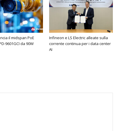
ancia il midspan PoE
Infineon e LS Electric alleate sulla
 PD-9601GCI da 90W
corrente continua per i data center
AI