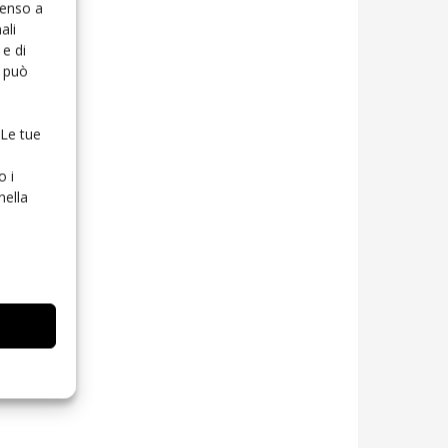
senso a
ali
e di
o può
 Le tue
o i
nella