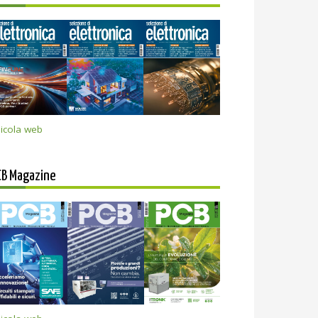
icola web
CB Magazine