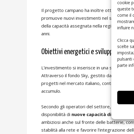
cookie p
queste t
Il progetto campano ha inoltre ottenuto il
so
come il 
promuove nuovi investimenti nel settore dell’a
mostrare
della capacità assegnata nella regione e bene
influire
anni.
Clicca q
scelte s
Obiettivi energetici e sviluppo della 
impostaz
pulsanti
parte in
L’investimento si inserisce in una strategia p
Attraverso il fondo Sky, gestito da Octopus 
progetti nel mercato italiano, contribuendo alla
accumulo.
Secondo gli operatori del settore, la crescita
disponibilità di
nuove capacità di stoccagg
ambiziosi anche sul fronte delle batterie, c
stabilità alla rete e favorire l’integrazione d