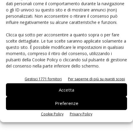
dati personali come il comportamento durante la navigazione
PCB Magazine
o gli ID univoci su questo sito e di mostrare annunci (non)
personalizzati. Non acconsentire o ritirare il consenso può
influire negativamente su alcune caratteristiche e funzioni.
Clicca qui sotto per acconsentire a quanto sopra o per fare
scelte dettagliate. Le tue scelte saranno applicate solamente a
questo sito. È possibile modificare le impostazioni in qualsiasi
momento, compreso il ritiro del consenso, utilizzando i
pulsanti della Cookie Policy o cliccando sul pulsante di gestione
del consenso nella parte inferiore dello schermo.
Gestisci 1771 fornitori
Per saperne di più su questi scopi
Edicola web
Accetta
Preferenze
ISCRIVITI ALLA NEWSLETTER
Cookie Policy
Privacy Policy