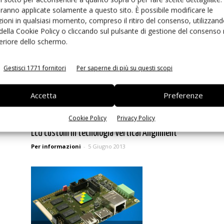
l’integrazione con terminali intelligenti
aranno applicate solamente a questo sito. È possibile modificare le
Per informazioni
-
14 Giugno 2013
ioni in qualsiasi momento, compreso il ritiro del consenso, utilizzand
 della Cookie Policy o cliccando sul pulsante di gestione del consenso 
feriore dello schermo.
Gestisci 1771 fornitori
Per saperne di più su questi scopi
Accetta
Preferenze
Cookie Policy
Privacy Policy
Lcd custom in tecnologia Vertical Alignment
Per informazioni
-
5 Giugno 2013