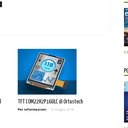
Ed
P
TFT COM22H2P16ULC di Ortustech
l
Per informazioni
-
12 Giugno 2014