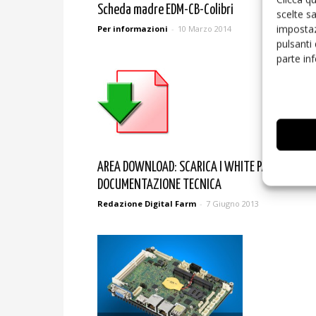
Scheda madre EDM-CB-Colibri
scelte s
impostaz
Per informazioni
-
10 Marzo 2014
pulsanti
parte in
AREA DOWNLOAD: SCARICA I WHITE PAPER E LA
DOCUMENTAZIONE TECNICA
Redazione Digital Farm
-
7 Giugno 2013