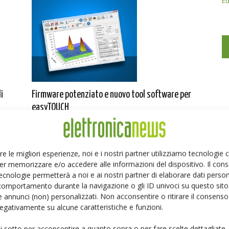
Ed
i
Firmware potenziato e nuovo tool software per
easyTOUCH
Per informazioni
-
10 Marzo 2014
re le migliori esperienze, noi e i nostri partner utilizziamo tecnologie
er memorizzare e/o accedere alle informazioni del dispositivo. Il con
ecnologie permetterà a noi e ai nostri partner di elaborare dati person
comportamento durante la navigazione o gli ID univoci su questo sito 
 annunci (non) personalizzati. Non acconsentire o ritirare il consens
 negativamente su alcune caratteristiche e funzioni.
Una soluzione completa di visualizzazione per
ui sotto per acconsentire a quanto sopra o per fare scelte dettagliate.