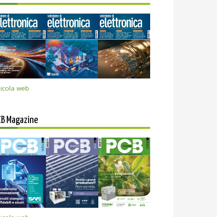
icola web
CB Magazine