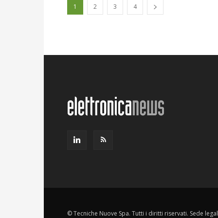
1
2
3
4
© Tecniche Nuove Spa. Tutti i diritti riservati. Sede leg