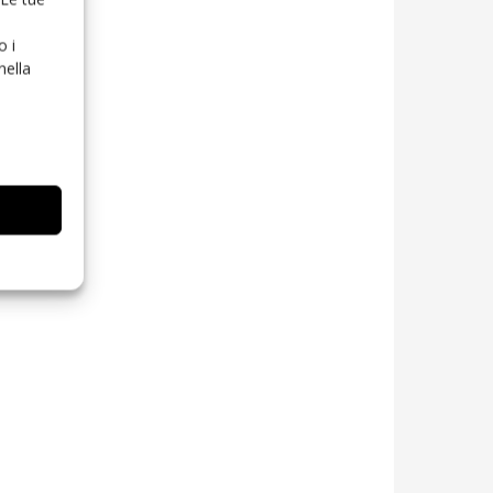
o i
nella