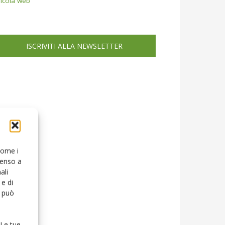
icola web
ISCRIVITI ALLA NEWSLETTER
 come i
senso a
ali
e di
o può
 Le tue