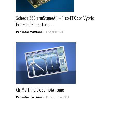
Scheda SBC armStoneA5 – Pico-ITX con Vybrid
Freescale basato su...
Per informazioni
-
17 Aprile 2013
ChiMei Innolux cambia nome
Per informazioni
-
11 Febbraio 2013