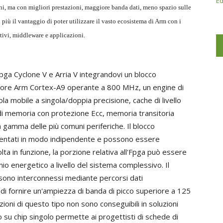
Ed
oni, ma con migliori prestazioni, maggiore banda dati, meno spazio sulle
più il vantaggio di poter utilizzare il vasto ecosistema di Arm con i
ativi, middleware e applicazioni.
Fpga Cyclone V e Arria V integrandovi un blocco
ore Arm Cortex-A9 operante a 800 MHz, un engine di
la mobile a singola/doppia precisione, cache di livello
i di memoria con protezione Ecc, memoria transitoria
 gamma delle più comuni periferiche. Il blocco
imentati in modo indipendente e possono essere
volta in funzione, la porzione relativa all'Fpga può essere
io energetico a livello del sistema complessivo. Il
ono interconnessi mediante percorsi dati
 di fornire un'ampiezza di banda di picco superiore a 125
ioni di questo tipo non sono conseguibili in soluzioni
su chip singolo permette ai progettisti di schede di