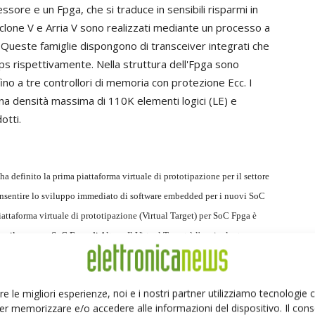
essore e un Fpga, che si traduce in sensibili risparmi in
clone V e Arria V sono realizzati mediante un processo a
ueste famiglie dispongono di transceiver integrati che
s rispettivamente. Nella struttura dell'Fpga sono
fino a tre controllori di memoria con protezione Ecc. I
na densità massima di 110K elementi logici (LE) e
otti.
a definito la prima piattaforma virtuale di prototipazione per il settore
onsentire lo sviluppo immediato di software embedded per i nuovi SoC
iattaforma virtuale di prototipazione (Virtual Target) per SoC Fpga è
sviluppo per SoC Fpga di Altera. Il Virtual Target è l'equivalente
gistri, di una scheda per SoC Fpga, il che garantisce che il software
lla scheda reale senza problemi. Corredata da Board Support Packages
re le migliori esperienze, noi e i nostri partner utilizziamo tecnologie
a gamma dei tool di sviluppo dell'ecosistema Arm, il Virtual Target
er memorizzare e/o accedere alle informazioni del dispositivo. Il con
e le loro applicazioni utilizzando tool noti, ottimizzare il riutilizzo del