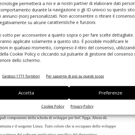
ecnologie permetterà a noi e ai nostri partner di elaborare dati person
elementi critici nel processo di sviluppo di sistemi con processori
comportamento durante la navigazione o gli ID univoci su questo sito 
 annunci (non) personalizzati. Non acconsentire o ritirare il consens
i simulazione basato su PC, pronto all'uso e compatibile a livello
 negativamente su alcune caratteristiche e funzioni.
one dello stesso processore Arm Cortex-A9 e delle medesime periferiche
nitamente ai componenti richiesti a livello di scheda, comprese Sdram
ui sotto per acconsentire a quanto sopra o per fare scelte dettagliate.
aranno applicate solamente a questo sito. È possibile modificare le
po di software applicativo sia per il blocco processore integrato in
ioni in qualsiasi momento, compreso il ritiro del consenso, utilizzand
ersonalizzati, Altera mette a disposizione in opzione un'estensione Fpga-
 della Cookie Policy o cliccando sul pulsante di gestione del consenso 
zza una scheda di sviluppo per Fpga di Altera connessa alla piattaforma
feriore dello schermo.
ieme, la piattaforma virtuale di prototipazione e l'estensione Fpga-in-
 custom e acceleratori hardware al sottosistema processore, creare i
Gestisci 1771 fornitori
Per saperne di più su questi scopi
e applicativo prima della disponibilità dell'hardware finale. Ciò consente
Accetta
Preferenze
 applicativo e il firmware del dispositivo specifico all'hardware
portare la simulazione dei sistemi operativi Linux e VxWorks. Gli
Cookie Policy
Privacy Policy
oot di Linux sul target virtuale utilizzando un'immagine del kernel
ncipali componenti della scheda di sviluppo per SoC Fpga. Altera dà
stituita e il sorgente Linux. Tutti coloro che si occupano dello sviluppo
scrittura del software applicativo specifico del dispositivo