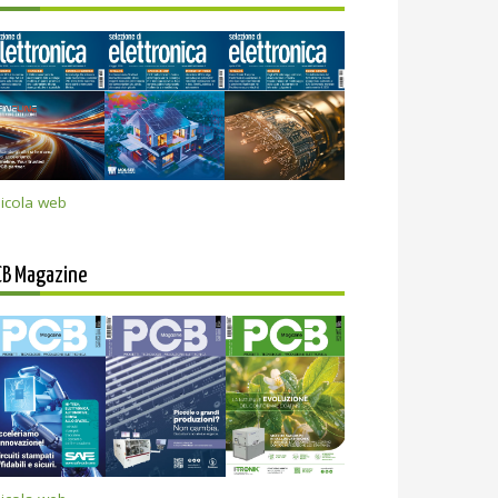
icola web
CB Magazine