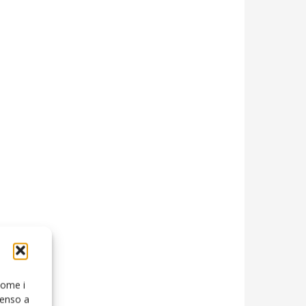
 come i
senso a