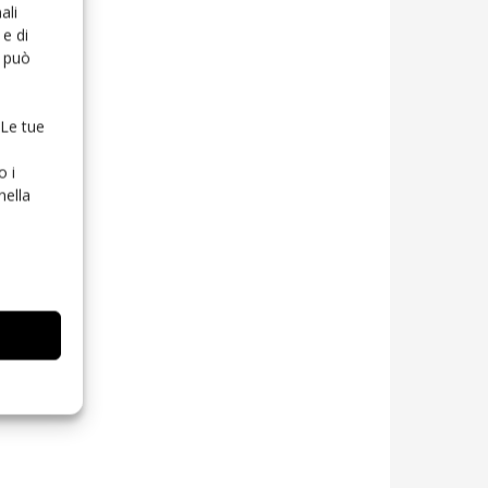
ali
e di
o può
 Le tue
o i
nella