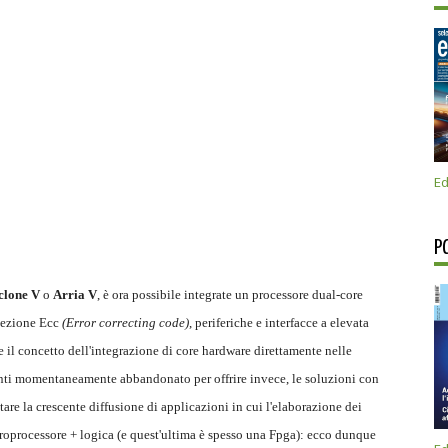
Ed
P
clone V
o
Arria V
, è ora possibile integrate un processore dual-core
tezione Ecc
(Error correcting code)
, periferiche e interfacce a elevata
il concetto dell'integrazione di core hardware direttamente nelle
nti momentaneamente abbandonato per offrire invece, le soluzioni con
tare la crescente diffusione di applicazioni in cui l'elaborazione dei
microprocessore + logica (e quest'ultima è spesso una Fpga): ecco dunque