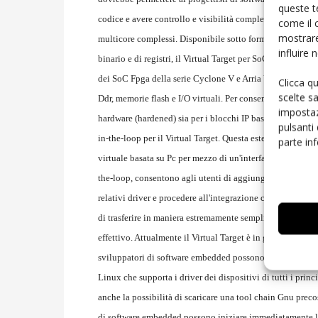
queste t
codice e avere controllo e visibilità completa sul target, 
come il 
mostrare
multicore complessi. Disponibile sotto forma di modello d
influire
binario e di registri, il Virtual Target per SoC Fpga disp
dei SoC Fpga della serie Cyclone V e Arria V di Altera, u
Clicca q
scelte s
Ddr, memorie flash e I/O virtuali. Per consentire lo svilup
impostaz
hardware (hardened) sia per i blocchi IP basati su Fpga p
pulsanti
in-the-loop per il Virtual Target. Questa estensione utili
parte in
virtuale basata su Pc per mezzo di un'interfaccia PCIe. Ins
the-loop, consentono agli utenti di aggiungere periferiche
relativi driver e procedere all'integrazione con il softwar
di trasferire in maniera estremamente semplice il software
effettivo. Attualmente il Virtual Target è in grado di sup
sviluppatori di software embedded possono effettuare il b
Linux che supporta i driver dei dispositivi di tutti i pri
anche la possibilità di scaricare una tool chain Gnu preco
di software embedded possono iniziare immediatamente la 