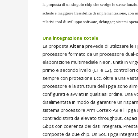
la proposta di un singolo chip che svolge le stesse funzi
schede e maggiore flessibilità di implementazione, con in 
relativi tool di sviluppo software, debugger, sistemi oper
Una integrazione totale
La proposta
Altera
prevede di utilizzare le 
processore formato da un processore dual-c
elaborazione multimediale Neon, unità in virgo
primo e secondo livello (L1 e L2), controllor
sempre con protezione Ecc, oltre a una vasta
processore e la struttura dell'Fpga sono al
configurati e avviati in qualsiasi ordine. Una 
disalimentata in modo da garantire un risparm
sistema processore Arm Cortex-A9 e l'Fpga s
contraddistinti da elevato throughput, capaci
Gbps con coerenza dei dati integrata. Prestaz
composte da due chip. Un SoC Fpga integrato 