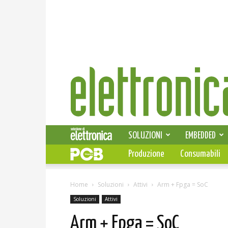
Elettronica
News
SOLUZIONI
EMBEDDED
Produzione
Consumabili
Home
Soluzioni
Attivi
Arm + Fpga = SoC
Soluzioni
Attivi
Arm + Fpga = SoC