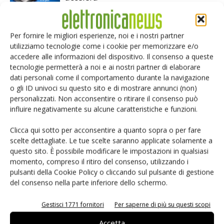
Microchip lancia il midspan PoE
Per fornire le migliori esperienze, noi e i nostri partner
industriale PD-9601GCI da 90W
utilizziamo tecnologie come i cookie per memorizzare e/o
accedere alle informazioni del dispositivo. Il consenso a queste
tecnologie permetterà a noi e ai nostri partner di elaborare
dati personali come il comportamento durante la navigazione
Infineon e LS Electric alleate sulla
o gli ID univoci su questo sito e di mostrare annunci (non)
corrente continua per i data center AI
personalizzati. Non acconsentire o ritirare il consenso può
influire negativamente su alcune caratteristiche e funzioni.
Clicca qui sotto per acconsentire a quanto sopra o per fare
scelte dettagliate. Le tue scelte saranno applicate solamente a
questo sito. È possibile modificare le impostazioni in qualsiasi
momento, compreso il ritiro del consenso, utilizzando i
LASCIA UN COMMENTO
pulsanti della Cookie Policy o cliccando sul pulsante di gestione
del consenso nella parte inferiore dello schermo.
Gestisci 1771 fornitori
Per saperne di più su questi scopi
Accetta