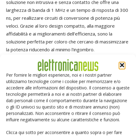
soluzione non intrusiva e senza contatto che offre una
larghezza di banda di 1 MHz e un tempo di risposta di 300
ns, per reallizzare circuiti di conversione di potenza più
veloci. Grazie al loro design compatto, alla maggiore
affidabilità e ai miglioramenti dell’efficienza, sono la
soluzione perfetta per coloro che cercano di massimizzare
la potenza riducendo al minimo l'ingombro.
Vantaggi dei nuovi sensori
XtremeSense TMR
Per fornire le migliori esperienze, noi e i nostri partner
CT455 e CT456
utilizziamo tecnologie come i cookie per memorizzare e/o
accedere alle informazioni del dispositivo. Il consenso a queste
tecnologie permetterà a noi e ai nostri partner di elaborare
L'intervallo di campo magnetico preimpostato di ±6 mT
dati personali come il comportamento durante la navigazione
supporta le misure di correnti elevate
o gli ID univoci su questo sito e di mostrare annunci (non)
Il basso livello di rumore migliora la sensibilità di misura
personalizzati. Non acconsentire o ritirare il consenso può
Sono ottimizzati per rapidi cambiamenti di tensione nel
influire negativamente su alcune caratteristiche e funzioni.
tempo (elevato dv/dt)
Clicca qui sotto per acconsentire a quanto sopra o per fare
Package compatto a 8 pin SOIC e TSSOP