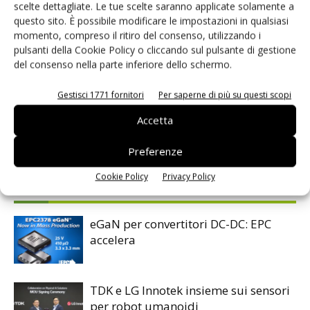
scelte dettagliate. Le tue scelte saranno applicate solamente a
questo sito. È possibile modificare le impostazioni in qualsiasi
momento, compreso il ritiro del consenso, utilizzando i
TAG
Elettronica di potenza
Sensori
pulsanti della Cookie Policy o cliccando sul pulsante di gestione
del consenso nella parte inferiore dello schermo.
Gestisci 1771 fornitori
Per saperne di più su questi scopi
Accetta
Facebook
Twitter
Preferenze
Cookie Policy
Privacy Policy
ARTICOLI CORRELATI
ALTRO DALL'AUTORE
eGaN per convertitori DC-DC: EPC
accelera
TDK e LG Innotek insieme sui sensori
per robot umanoidi