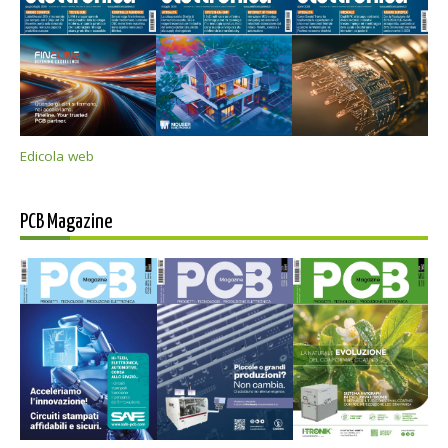
Edicola web
PCB Magazine