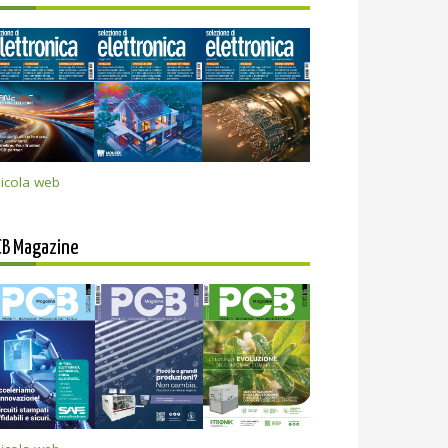
icola web
CB Magazine