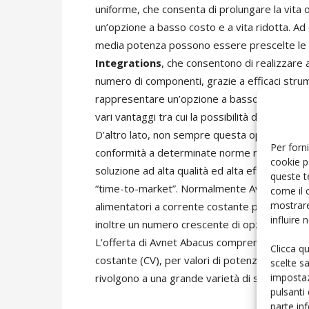
uniforme, che consenta di prolungare la vita op
un’opzione a basso costo e a vita ridotta. Ad 
media potenza possono essere prescelte le s
Integrations
, che consentono di realizzare 
numero di componenti, grazie a efficaci str
rappresentare un’opzione a basso costo per l
vari vantaggi tra cui la possibilità di regolare 
D’altro lato, non sempre questa opzione garant
Per forni
conformità a determinate norme richiede un p
cookie p
soluzione ad alta qualità ed alta efficienza gi
queste t
“time-to-market”. Normalmente Avnet Abacus h
come il 
mostrare
alimentatori a corrente costante per Led, per
influire
inoltre un numero crescente di opzioni di dimmi
L’offerta di Avnet Abacus comprende anche u
Clicca q
costante (CV), per valori di potenza compresi 
scelte s
impostaz
rivolgono a una grande varietà di sistemi di i
pulsanti
parte in