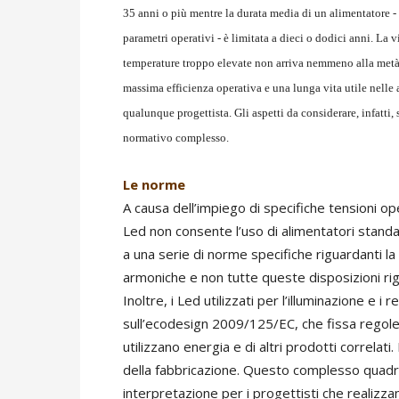
35 anni o più mentre la durata media di un alimentatore - 
parametri operativi - è limitata a dieci o dodici anni. La 
temperature troppo elevate non arriva nemmeno alla metà d
massima efficienza operativa e una lunga vita utile nelle
qualunque progettista. Gli aspetti da considerare, infatt
normativo complesso.
Le norme
A causa dell’impiego di specifiche tensioni oper
Led non consente l’uso di alimentatori stand
a una serie di norme specifiche riguardanti la
armoniche e non tutte queste disposizioni rig
Inoltre, i Led utilizzati per l’illuminazione e i
sull’ecodesign 2009/125/EC, che fissa regole
utilizzano energia e di altri prodotti correlat
della fabbricazione. Questo complesso quadro 
interpretazione per i progettisti che realizzan