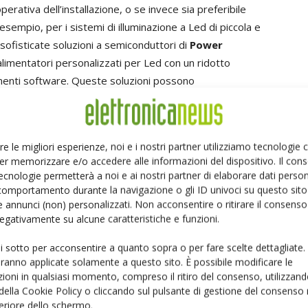
erativa dell’installazione, o se invece sia preferibile
esempio, per i sistemi di illuminazione a Led di piccola e
ofisticate soluzioni a semiconduttori di
Power
alimentatori personalizzati per Led con un ridotto
umenti software. Queste soluzioni possono
e applicazioni caratterizzate da grandi volumi, e offrono
il circuito per ottenere il massimo livello di efficienza.
isce i tempi di realizzazione più brevi, poiché la
re le migliori esperienze, noi e i nostri partner utilizziamo tecnologie
rocesso di approvazione. L’alternativa è utilizzare una
er memorizzare e/o accedere alle informazioni del dispositivo. Il con
à pronta per l’uso, capace quindi di assicurare un breve
ecnologie permetterà a noi e ai nostri partner di elaborare dati person
a a disposizione oltre 500 modelli diversi di
comportamento durante la navigazione o gli ID univoci su questo sito 
 annunci (non) personalizzati. Non acconsentire o ritirare il consens
 valori di potenza compresi tra 3 watt e 350 watt; offre
 negativamente su alcune caratteristiche e funzioni.
ng per applicazioni quali l’illuminazione architettonica.
na vasta gamma di alimentatori per Led a tensione
ui sotto per acconsentire a quanto sopra o per fare scelte dettagliate.
tra 10 watt e migliaia di watt; questi prodotti si
aranno applicate solamente a questo sito. È possibile modificare le
ioni in qualsiasi momento, compreso il ritiro del consenso, utilizzand
lluminazione e schermi a Led.
 della Cookie Policy o cliccando sul pulsante di gestione del consenso 
feriore dello schermo.