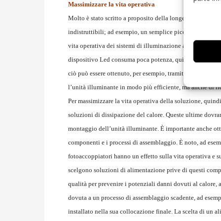
Massimizzare la vita operativa
Molto è stato scritto a proposito della longevità dei Led
indistruttibili; ad esempio, un semplice picco di tensione
vita operativa dei sistemi di illuminazione a Led e dei rel
dispositivo Led consuma poca potenza, quindi, è necessari
ciò può essere ottenuto, per esempio, tramite dissipatori.
l’unità illuminante in modo più efficiente, ma anche di ri
Per massimizzare la vita operativa della soluzione, quindi
soluzioni di dissipazione del calore. Queste ultime dovra
montaggio dell’unità illuminante. È importante anche ott
componenti e i processi di assemblaggio. È noto, ad esempi
fotoaccoppiatori hanno un effetto sulla vita operativa e su
scelgono soluzioni di alimentazione prive di questi compo
qualità per prevenire i potenziali danni dovuti al calore, 
dovuta a un processo di assemblaggio scadente, ad esempi
installato nella sua collocazione finale. La scelta di un 