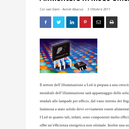
Cor van Dam - Avnet Abacus
-
3 Ottobre 2011
Il settore dell’illuminazione a Led si prepara a una cresc
mondiale dell’illuminazione sarà appannaggio delle soluzio
stradali alle lampade per ufficio, dal vano interno dei frig
luminosa a stato solido deve ovviamente essere alimentata
I Led in quanto tali, infatti, sono componenti molto effic
offre un’efficienza energetica non ottimale. Inoltre una s