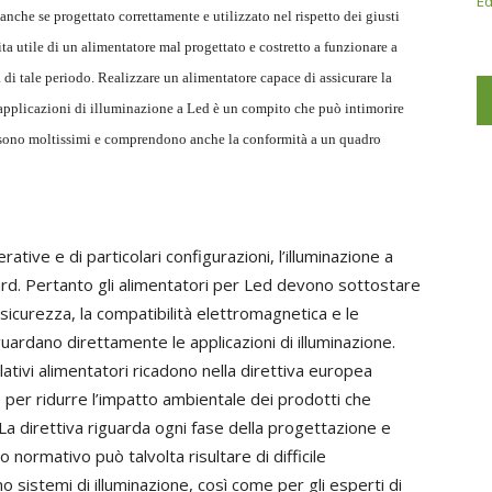
Ed
anche se progettato correttamente e utilizzato nel rispetto dei giusti
vita utile di un alimentatore mal progettato e costretto a funzionare a
i tale periodo. Realizzare un alimentatore capace di assicurare la
 applicazioni di illuminazione a Led è un compito che può intimorire
i, sono moltissimi e comprendono anche la conformità a un quadro
ative e di particolari configurazioni, l’illuminazione a
ard. Pertanto gli alimentatori per Led devono sottostare
 sicurezza, la compatibilità elettromagnetica e le
uardano direttamente le applicazioni di illuminazione.
 relativi alimentatori ricadono nella direttiva europea
 per ridurre l’impatto ambientale dei prodotti che
i. La direttiva riguarda ogni fase della progettazione e
normativo può talvolta risultare di difficile
o sistemi di illuminazione, così come per gli esperti di