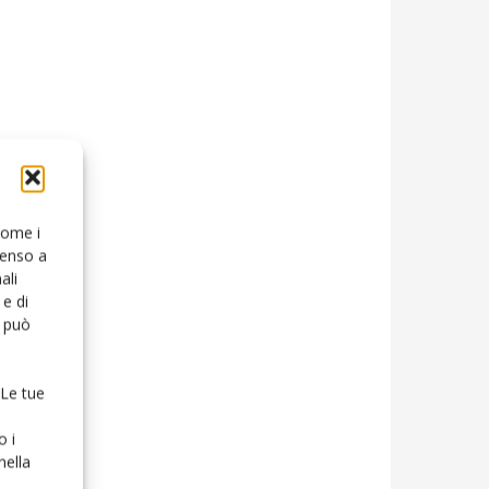
 come i
senso a
ali
e di
o può
 Le tue
o i
nella