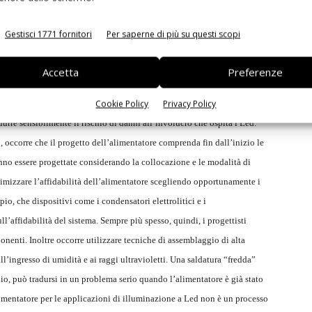
 ma è importante essere consapevoli che questi dispositivi non sono
Gestisci 1771 fornitori
Per saperne di più su questi scopi
 li può danneggiare in modo grave. Il fattore principale che incide sulla
ativi alimentatori, comunque, è l’eccesso di calore. Anche se il
Accetta
Preferenze
o evitare che nell’array e nell’alimentatore si accumuli troppo calore;
Cookie Policy
Privacy Policy
 La riduzione della temperatura consente non solo di far funzionare
durre sensibilmente il rischio di danni all’involucro che ospita i Led.
, occorre che il progetto dell’alimentatore comprenda fin dall’inizio le
nno essere progettate considerando la collocazione e le modalità di
imizzare l’affidabilità dell’alimentatore scegliendo opportunamente i
o, che dispositivi come i condensatori elettrolitici e i
ll’affidabilità del sistema. Sempre più spesso, quindi, i progettisti
nenti. Inoltre occorre utilizzare tecniche di assemblaggio di alta
all’ingresso di umidità e ai raggi ultravioletti. Una saldatura “fredda”
o, può tradursi in un problema serio quando l’alimentatore è già stato
alimentatore per le applicazioni di illuminazione a Led non è un processo