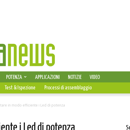
SELEZIONE DI ELETTRONICA
POTENZA
APPLICAZIONI
NOTIZIE
VIDEO
PCB
Test & Ispezione
Processi di assemblaggio
tare in modo efficiente i Led di potenza
ente i Led di potenza
S