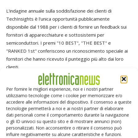
L'indagine annuale sulla soddisfazione dei clienti di
TechInsights è l'unica opportunità pubblicamente
disponibile dal 1988 per i clienti di fornire un feedback sui
fornitori di apparecchiature e sottosistemi per
semiconduttori. I premi "10 BEST", "THE BEST" e
"RANKED 1st" conferiscono un riconoscimento speciale ai
fornitori che hanno ricevuto il punteggio più alto dai loro
clienti.
In qualità di fornitore globale di soluzioni di test per
Per fornire le migliori esperienze, noi e i nostri partner
semiconduttori SoC, logici e di memoria, Advantest è da
utilizziamo tecnologie come i cookie per memorizzare e/o
tempo fornitore ATE che progetta e produce la propria
accedere alle informazioni del dispositivo. Il consenso a queste
suite completamente integrata di soluzioni per celle di test
tecnologie permetterà a noi e ai nostri partner di elaborare
dati personali come il comportamento durante la navigazione
che comprendono tester, gestori, interfacce per dispositivi
o gli ID univoci su questo sito e di mostrare annunci (non)
e software, assicurando i massimi livelli di integrità e
personalizzati. Non acconsentire o ritirare il consenso può
compatibilità del settore.
influire negativamente su alcune caratteristiche e funzioni.