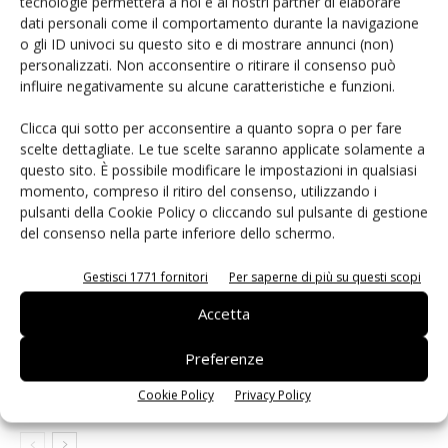
tecnologie permetterà a noi e ai nostri partner di elaborare
Facebook
Twitter
dati personali come il comportamento durante la navigazione
o gli ID univoci su questo sito e di mostrare annunci (non)
personalizzati. Non acconsentire o ritirare il consenso può
influire negativamente su alcune caratteristiche e funzioni.
ARTICOLI CORRELATI
ALTRO DALL'AUTORE
Clicca qui sotto per acconsentire a quanto sopra o per fare
scelte dettagliate. Le tue scelte saranno applicate solamente a
Semiconduttori: boom di
questo sito. È possibile modificare le impostazioni in qualsiasi
apparecchiature di metrologia e
momento, compreso il ritiro del consenso, utilizzando i
ispezione
pulsanti della Cookie Policy o cliccando sul pulsante di gestione
del consenso nella parte inferiore dello schermo.
Assemblaggio componenti
elettronici: cresce mercato saldatura
Gestisci 1771 fornitori
Per saperne di più su questi scopi
Accetta
Apparecchiature di test per
Preferenze
l’assemblaggio: vince Advantest
Cookie Policy
Privacy Policy