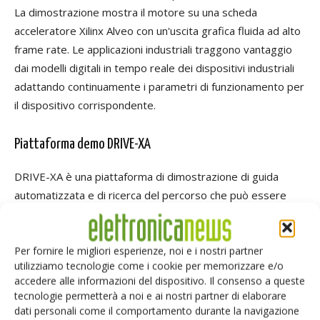
La dimostrazione mostra il motore su una scheda
acceleratore Xilinx Alveo con un'uscita grafica fluida ad alto
frame rate. Le applicazioni industriali traggono vantaggio
dai modelli digitali in tempo reale dei dispositivi industriali
adattando continuamente i parametri di funzionamento per
il dispositivo corrispondente.
Piattaforma demo DRIVE-XA
DRIVE-XA è una piattaforma di dimostrazione di guida
automatizzata e di ricerca del percorso che può essere
utilizzata per implementare vari aspetti della funzionalità di
guida automatizzata (ad es. percezione, caratterizzazione
Per fornire le migliori esperienze, noi e i nostri partner
ambientale, decisione e controllo). La piattaforma offre una
utilizziamo tecnologie come i cookie per memorizzare e/o
connettività modulare ed estesa per un set dinamico di
accedere alle informazioni del dispositivo. Il consenso a queste
sensori e interfacce di sensori. Le dimostrazioni di ciò
tecnologie permetterà a noi e ai nostri partner di elaborare
all'Embedded World includono:
dati personali come il comportamento durante la navigazione