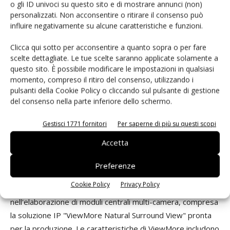
o gli ID univoci su questo sito e di mostrare annunci (non)
personalizzati. Non acconsentire o ritirare il consenso può
Aggregazione, pre-elaborazione e distribuzione dei dati
influire negativamente su alcune caratteristiche e funzioni.
(DAPD) alimentata da un singolo Zynq Ultrascale+
MPSoC e dotata di un framework a 6 telecamere/1-lidar
Clicca qui sotto per acconsentire a quanto sopra o per fare
di Xylon.
scelte dettagliate. Le tue scelte saranno applicate solamente a
questo sito. È possibile modificare le impostazioni in qualsiasi
Il ML calcola l'accelerazione su un secondo dispositivo
momento, compreso il ritiro del consenso, utilizzando i
MPSoC che implementa un processore di rete neurale
pulsanti della Cookie Policy o cliccando sul pulsante di gestione
multicanale per la segmentazione della scena stradale
del consenso nella parte inferiore dello schermo.
automobilistica e il riconoscimento degli oggetti.
Gestisci 1771 fornitori
Per saperne di più su questi scopi
Piattaforma di sviluppo logiADAK7
Accetta
LogiADAK7 è l'ultimo kit di sviluppo ADAS di Xylon, basato
Preferenze
sul dispositivo Xilinx Zynq Ultrascale+ MPSoC. La
Cookie Policy
Privacy Policy
piattaforma logiADAK7 mostra gli ultimi sviluppi di Xylon
nell'elaborazione di moduli centrali multi-camera, compresa
la soluzione IP "ViewMore Natural Surround View" pronta
per la produzione. Le caratteristiche di ViewMore includono