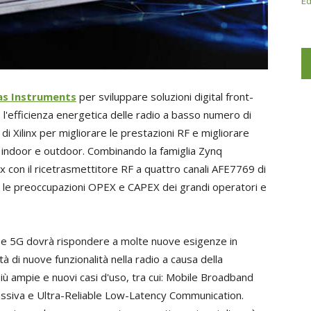
Ed
as Instruments
per sviluppare soluzioni digital front-
 l'efficienza energetica delle radio a basso numero di
 di Xilinx per migliorare le prestazioni RF e migliorare
io indoor e outdoor. Combinando la famiglia Zynq
nx con il ricetrasmettitore RF a quattro canali AFE7769 di
io le preoccupazioni OPEX e CAPEX dei grandi operatori e
E e 5G dovrà rispondere a molte nuove esigenze in
à di nuove funzionalità nella radio a causa della
ù ampie e nuovi casi d'uso, tra cui: Mobile Broadband
siva e Ultra-Reliable Low-Latency Communication.