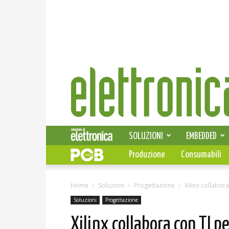
Elettronica
News
SOLUZIONI
EMBEDDED
Produzione
Consumabili
Home
Soluzioni
Progettazione
Xilinx collabora
Soluzioni
Progettazione
Xilinx collabora con TI p