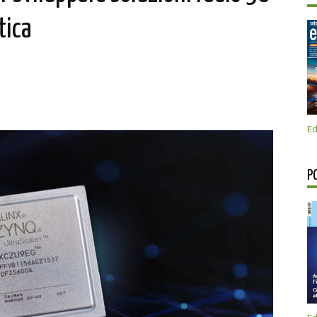
tica
Ed
P