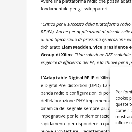
Avere una piattaforma radio che possa adatta
fondamentale per gli sviluppatori.
"Critica per il successo della piattaforma radio 
RF (PA). Anche per applicazioni di piccole celle
di una tipica radio di prossima generazione ed
dichiarato
Liam Madden, vice presidente es
Group di Xilinx
.
"Una soluzione DFE scalabile e
esigenze di efficienza del PA, è la chiave per il
L'
Adaptable Digital RF IP
di Xilinx include f
e Digital Pre-distortion (DPD). La soluzione
Per forni
banda radio e configurazioni di portanti. Ino
cookie p
dell'elaborazione PHY implementata nel dispo
queste t
dinamica del segnale sempre più complessa 
come il 
impegnative per le implementazioni DPD stan
mostrare
influire
rapidamente per rispondere a questi nuovi re
nuove architetture. L'adattamento a queste 