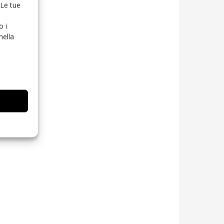
 Le tue
o i
nella