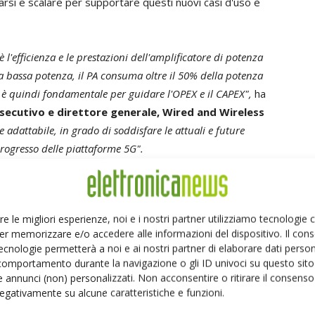
rsi e scalare per supportare questi nuovi casi d'uso è
è l'efficienza e le prestazioni dell'amplificatore di potenza
 a bassa potenza, il PA consuma oltre il 50% della potenza
 è quindi fondamentale per guidare l'OPEX e il CAPEX",
ha
ecutivo e direttore generale, Wired and Wireless
 adattabile, in grado di soddisfare le attuali e future
 progresso delle piattaforme 5G".
unzionalità specialistiche di Crest Factor Reduction (CFR)
 è in grado di supportare un'ampia gamma di larghezze di
re le migliori esperienze, noi e i nostri partner utilizziamo tecnologie
ltre, essendo strettamente integrato con il resto
er memorizzare e/o accedere alle informazioni del dispositivo. Il con
sitivo Zynq UltraScale+ MPSoC, è in grado di gestire la
ecnologie permetterà a noi e ai nostri partner di elaborare dati person
delle forme d'onda multi-RAT e 5G che sono
comportamento durante la navigazione o gli ID univoci su questo sito 
dalone. Anche la tecnologia PA si sta evolvendo
 annunci (non) personalizzati. Non acconsentire o ritirare il consens
 negativamente su alcune caratteristiche e funzioni.
quisiti radio con una più ampia adozione del GaN e di
nuove tecnologie è la chiave per massimizzare