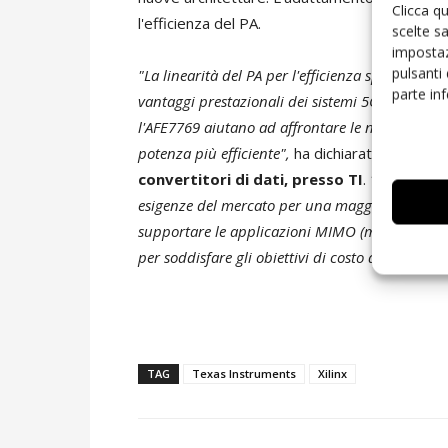
Clicca q
l'efficienza del PA.
scelte s
impostaz
pulsanti
"La linearità del PA per l'efficienza spettrale 
parte in
vantaggi prestazionali dei sistemi 5G New Radi
l'AFE7769 aiutano ad affrontare le non linearit
potenza più efficiente",
ha dichiarato
Karthik 
convertitori di dati, presso TI
.
"Con questa
esigenze del mercato per una maggiore larghez
supportare le applicazioni MIMO (multiple-inpu
per soddisfare gli obiettivi di costo del sistema"
TAG
Texas Instruments
Xilinx