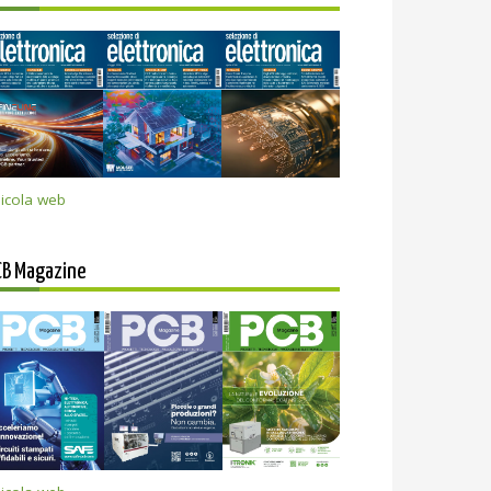
icola web
CB Magazine