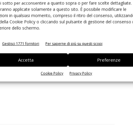
ui sotto per acconsentire a quanto sopra o per fare scelte dettagliate.
aranno applicate solamente a questo sito. È possibile modificare le
ioni in qualsiasi momento, compreso il ritiro del consenso, utilizzand
 della Cookie Policy o cliccando sul pulsante di gestione del consenso 
e l'erogazione di potenza RF è fondamentale per ottenere i
feriore dello schermo.
o. I ricetrasmettitori ad ampia larghezza di banda come
à del PA di ordine superiore e consentono un'erogazione di
Gestisci 1771 fornitori
Per saperne di più su questi scopi
Vasanth, vice presidente e business unit manager,
 implementazione, i progettisti possono soddisfare le
Accetta
Preferenze
za di banda istantanea e conteggio delle antenne per
t, multiple-output), offrendo al contempo la scalabilità
Cookie Policy
Privacy Policy
.