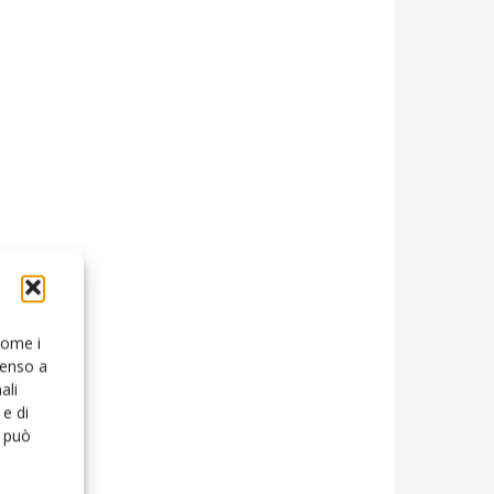
 come i
senso a
ali
e di
o può