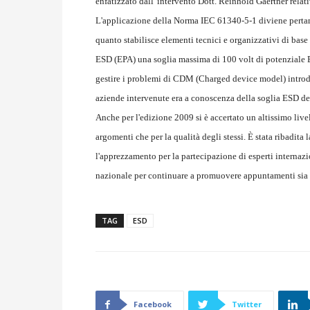
enfatizzato dall' intervento Dott. Reinhold Gaertner relat
L'applicazione della Norma IEC 61340-5-1 diviene perta
quanto stabilisce elementi tecnici e organizzativi di base 
ESD (EPA) una soglia massima di 100 volt di potenziale E
gestire i problemi di CDM (Charged device model) introdot
aziende intervenute era a conoscenza della soglia ESD d
Anche per l'edizione 2009 si è accertato un altissimo live
argomenti che per la qualità degli stessi. È stata ribadita 
l'apprezzamento per la partecipazione di esperti internaz
nazionale per continuare a promuovere appuntamenti sia 
TAG
ESD
Facebook
Twitter