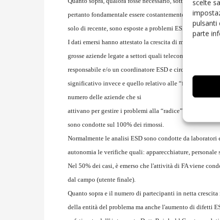
Quanto sopra, qualora fosse necessario, sottolinea il dec
scelte s
impostaz
pertanto fondamentale essere costantemente aggiornati sul
pulsanti
solo di recente, sono esposte a problemi ESD.
parte in
I dati emersi hanno attestato la crescita di medie e piccol
grosse aziende legate a settori quali telecomunicazione 
responsabile e/o un coordinatore ESD e circa un 15% di qu
significativo invece e quello relativo alle “failure analys
numero delle aziende che si
attivano per gestire i problemi alla “radice” attraverso fail
sono condotte sul 100% dei rimossi.
Normalmente le analisi ESD sono condotte da laboratori e
autonomia le verifiche quali: apparecchiature, personale s
Nel 50% dei casi, è emerso che l'attività di FA viene cond
dal campo (utente finale).
Quanto sopra e il numero di partecipanti in netta crescit
della entità del problema ma anche l'aumento di difetti E