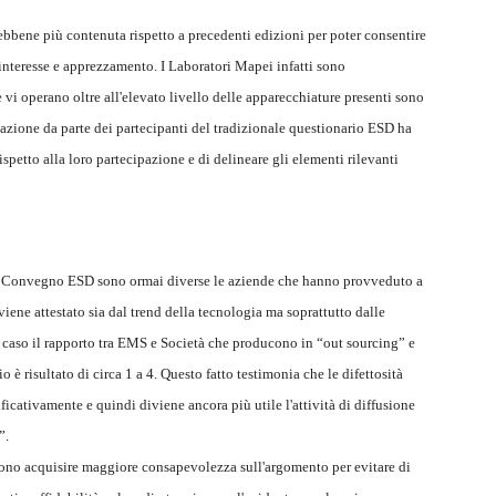
bene più contenuta rispetto a precedenti edizioni per poter consentire
 interesse e apprezzamento. I Laboratori Mapei infatti sono
e vi operano oltre all'elevato livello delle apparecchiature presenti sono
ilazione da parte dei partecipanti del tradizionale questionario ESD ha
ispetto alla loro partecipazione e di delineare gli elementi rilevanti
XI Convegno ESD sono ormai diverse le aziende che hanno provveduto a
iene attestato sia dal trend della tecnologia ma soprattutto dalle
a caso il rapporto tra EMS e Società che producono in “out sourcing” e
è risultato di circa 1 a 4. Questo fatto testimonia che le difettosità
icativamente e quindi diviene ancora più utile l'attività di diffusione
”.
ssono acquisire maggiore consapevolezza sull'argomento per evitare di