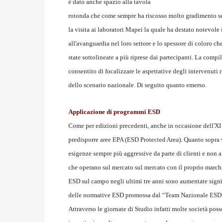
è dato anche spazio alla tavola
rotonda che come sempre ha riscosso molto gradimento seb
la visita ai laboratori Mapei la quale ha destato notevole
all'avanguardia nel loro settore e lo spessore di coloro ch
state sottolineate a più riprese dai partecipanti. La comp
consentito di focalizzare le aspettative degli intervenuti r
dello scenario nazionale. Di seguito quanto emerso.
Applicazione di programmi ESD
Come per edizioni precedenti, anche in occasione dell'
predisporre aree EPA (ESD Protected Area). Quanto sopra v
esigenze sempre più aggressive da parte di clienti e non 
che operano sul mercato sul mercato con il proprio marchio 
ESD sul campo negli ultimi tre anni sono aumentate signif
delle normative ESD promossa dal “Team Nazionale ESD
Attraverso le giornate di Studio infatti molte società po