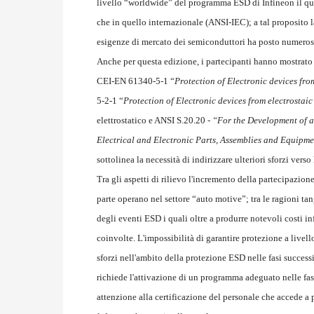
livello “worldwide” del programma ESD di Infineon il qual
che in quello internazionale (ANSI-IEC); a tal proposito l
esigenze di mercato dei semiconduttori ha posto numerosi
Anche per questa edizione, i partecipanti hanno mostrato 
CEI-EN 61340-5-1 “
Protection of Electronic devices fr
5-2-1 “
Protection of Electronic devices from electrosta
elettrostatico e ANSI S.20.20 -
“For the Development of a
Electrical and Electronic Parts, Assemblies and Equipmen
sottolinea la necessità di indirizzare ulteriori sforzi vers
Tra gli aspetti di rilievo l'incremento della partecipazion
parte operano nel settore “auto motive”; tra le ragioni tan
degli eventi ESD i quali oltre a produrre notevoli costi 
coinvolte. L'impossibilità di garantire protezione a live
sforzi nell'ambito della protezione ESD nelle fasi success
richiede l'attivazione di un programma adeguato nelle fa
attenzione alla certificazione del personale che accede a