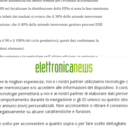
ntire affidabilità nel medio termine per l'evidente accelerazione
nel focalizzare la distribuzione delle EPAs si nota la fase transitoria
 infatti dai risultati si evince che il 30% delle aziende intervenute
uzione, che il 40% delle aziende intervenute gestisce processi ESD
 il 90 e il 100% del ciclo produttivo); questi dati confermano la
otti elettronici.
 variegata e in particolare nell' ultima edizione, in aggiunta a
re le migliori esperienze, noi e i nostri partner utilizziamo tecnologie
er memorizzare e/o accedere alle informazioni del dispositivo. Il con
ecnologie permetterà a noi e ai nostri partner di elaborare dati person
comportamento durante la navigazione o gli ID univoci su questo sito 
 annunci (non) personalizzati. Non acconsentire o ritirare il consens
 negativamente su alcune caratteristiche e funzioni.
ui sotto per acconsentire a quanto sopra o per fare scelte dettagliate.