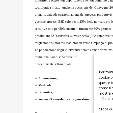
investire in scelte non opportune o che non potranno gara
tecnologica in atto. Anche in occasione del Convegno 2009 
di molte aziende (trasformazione dei processi produttivi) e
gestisce processi ESD solo per il 25% della normale prod
sensitive solo per 50% mentre il rimanente 30% gestisce
produzioni ESD sensitive su vasta scala (EPA comprese tra
migrazione di processi tradizionali verso l'impiego di prod
La popolazione degli intervenuti è stata come sempre molto
tradizionali aree, sono cresciuti
notevolmente settori quali:
Per forni
cookie p
⇒
Automazione
;
queste t
⇒
Medicale
;
come il 
⇒
Domotica
;
mostrare
influire
⇒
Società di consulenza-progettazione
.
Clicca q