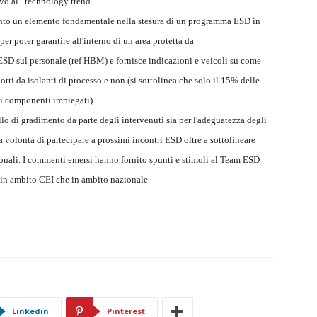
ivo al “technology trend”.
nto un elemento fondamentale nella stesura di un programma ESD in
per poter garantire all'interno di un area protetta da
SD sul personale (ref HBM) e fornisce indicazioni e veicoli su come
ti da isolanti di processo e non (si sottolinea che solo il 15% delle
ei componenti impiegati).
llo di gradimento da parte degli intervenuti sia per l'adeguatezza degli
la volontà di partecipare a prossimi incontri ESD oltre a sottolineare
ionali. I commenti emersi hanno fornito spunti e stimoli al Team ESD
in ambito CEI che in ambito nazionale.
Linkedin
Pinterest