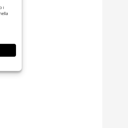
o i
nella