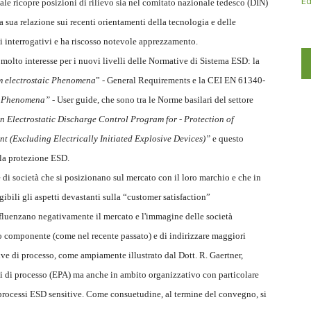
Ed
e ricopre posizioni di rilievo sia nel comitato nazionale tedesco (DIN)
a sua relazione sui recenti orientamenti della tecnologia e delle
 interrogativi e ha riscosso notevole apprezzamento.
molto interesse per i nuovi livelli delle Normative di Sistema ESD: la
om electrostaic Phenomena
” - General Requirements e la CEI EN 61340-
ic Phenomena”
- User guide, che sono tra le Norme basilari del settore
n Electrostatic Discharge Control Program for - Protection of
t (Excluding Electrically Initiated Explosive Devices)”
e questo
o la protezione ESD.
e di società che si posizionano sul mercato con il loro marchio e che in
gibili gli aspetti devastanti sulla “customer satisfaction”
influenzano negativamente il mercato e l'immagine delle società
llo componente (come nel recente passato) e di indirizzare maggiori
ive di processo, come ampiamente illustrato dal Dott. R. Gaertner,
si di processo (EPA) ma anche in ambito organizzativo con particolare
 processi ESD sensitive. Come consuetudine, al termine del convegno, si