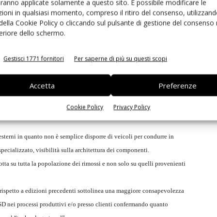
iso incremento di processi produttivi esposti a eventi ESD. Diviene
aranno applicate solamente a questo sito. È possibile modificare le
ioni in qualsiasi momento, compreso il ritiro del consenso, utilizzand
la evoluzione delle normative e a maggior ragione per le e società che,
 della Cookie Policy o cliccando sul pulsante di gestione del consenso 
feriore dello schermo.
e imprese tra l'utenza ESD sebbene sia significativa anche la presenza di
e militare. Ben il 70% delle aziende hanno provveduto a nominare un
Gestisci 1771 fornitori
Per saperne di più su questi scopi
este si avvale di laboratori e/o enti esterni di consulenza. Un dato
is” sulle parti rimosse. Rispetto alle edizioni precedenti aumentato il
Accetta
Preferenze
Cookie Policy
Privacy Policy
ure analisys e si è preso atto che in settori quali auto motive le stesse
sterni in quanto non è semplice disporre di veicoli per condurre in
pecializzato, visibilità sulla architettura dei componenti.
otta su tutta la popolazione dei rimossi e non solo su quelli provenienti
a rispetto a edizioni precedenti sottolinea una maggiore consapevolezza
SD nei processi produttivi e/o presso clienti confermando quanto