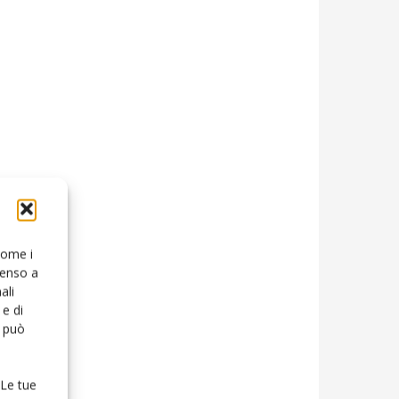
 come i
senso a
ali
e di
o può
 Le tue