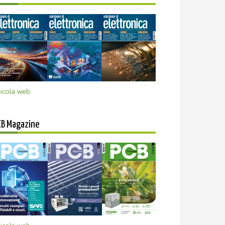
icola web
CB Magazine