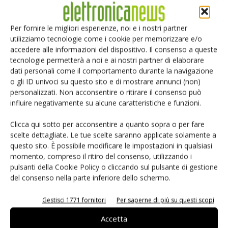
Sintetizzando, la versione Base permette di semplificare la
gestione della flotta, riducendo al tempo stesso il fermo
Per fornire le migliori esperienze, noi e i nostri partner
veicolo e ottimizzando i percorsi fatti.
utilizziamo tecnologie come i cookie per memorizzare e/o
accedere alle informazioni del dispositivo. Il consenso a queste
Questo si traduce inoltre in una riduzione dell’impatto
tecnologie permetterà a noi e ai nostri partner di elaborare
ambientale (tema di particolare popolarità), aiutando le
dati personali come il comportamento durante la navigazione
o gli ID univoci su questo sito e di mostrare annunci (non)
aziende a raggiungere gli obbiettivi di sostenibilità delle
personalizzati. Non acconsentire o ritirare il consenso può
emissioni senza influire negativamente sui KPI
influire negativamente su alcune caratteristiche e funzioni.
economici/finanziari.
Clicca qui sotto per acconsentire a quanto sopra o per fare
scelte dettagliate. Le tue scelte saranno applicate solamente a
Per le organizzazioni che optano per l’opzione Pro, si
questo sito. È possibile modificare le impostazioni in qualsiasi
aggiungono i vantaggi derivanti dall’
ottimizzazione dei
momento, compreso il ritiro del consenso, utilizzando i
costi
della flotta. In particolare, riduzione del consumo di
pulsanti della Cookie Policy o cliccando sul pulsante di gestione
carburante e dei costi manutentivi, senza scordare la
del consenso nella parte inferiore dello schermo.
diminuzione dei costi assicurativi. Infine, ricordiamo
Gestisci 1771 fornitori
Per saperne di più su questi scopi
l’aumentata sicurezza dei conducenti, aiutando gli stessi a
migliorare le proprie abitudini di guida.
Accetta