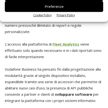
Preferenze
La
soluzione proposta da Vodafone Business
si
distingue per la semplicità di installazione e setup, che
non
Cookie Policy
Privacy Policy
richiede più di 15 minuti
, e al tempo stesso offre un
numero pressoché illimitato di report e regole
personalizzate.
L’accesso alla piattaforma di
Fleet Analytics
viene
effettuato solo quando necessario e in i dati riportati sono
di facile interpretazione.
Vodafone Business ha pensato fin dalla progettazione alla
modularità grazie al singolo dispositivo installato,
espandibile tramite una serie di accessori che permette di
abilitare nuovi casi d’uso; la presenza di API pubbliche
consente a partner e clienti di
sviluppare software
per
integrare la piattaforma con i propri sistemi informativi.