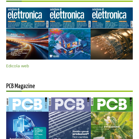
Edicola web
PCB Magazine