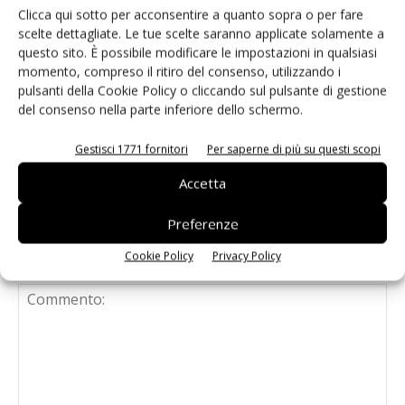
Clicca qui sotto per acconsentire a quanto sopra o per fare
Renesas lancia la piattaforma
scelte dettagliate. Le tue scelte saranno applicate solamente a
MRDIMM Gen 3
questo sito. È possibile modificare le impostazioni in qualsiasi
momento, compreso il ritiro del consenso, utilizzando i
pulsanti della Cookie Policy o cliccando sul pulsante di gestione
del consenso nella parte inferiore dello schermo.
TDK e LG Innotek insieme sui sensori
per robot umanoidi
Gestisci 1771 fornitori
Per saperne di più su questi scopi
Accetta
Preferenze
Cookie Policy
Privacy Policy
LASCIA UN COMMENTO