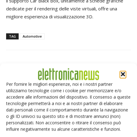
il supporto Car Black Box, unitamente a schede grafiche
dedicate per il rendering delle viste virtuali, offre una
migliore esperienza di visualizzazione 3D.
TAG
Automotive
Facebook
Twitter
Per fornire le migliori esperienze, noi e i nostri partner
utilizziamo tecnologie come i cookie per memorizzare e/o
accedere alle informazioni del dispositivo. Il consenso a queste
ARTICOLI CORRELATI
ALTRO DALL'AUTORE
tecnologie permetterà a noi e ai nostri partner di elaborare
dati personali come il comportamento durante la navigazione
Isolatori a stato solido per
o gli ID univoci su questo sito e di mostrare annunci (non)
personalizzati. Non acconsentire o ritirare il consenso può
l’automazione industriale
influire negativamente su alcune caratteristiche e funzioni.