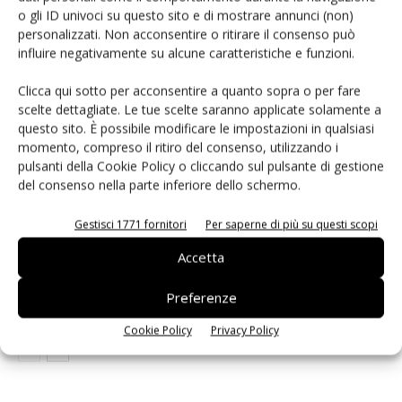
o gli ID univoci su questo sito e di mostrare annunci (non)
personalizzati. Non acconsentire o ritirare il consenso può
ARTICOLI CORRELATI
ALTRO DALL'AUTORE
influire negativamente su alcune caratteristiche e funzioni.
IA autonoma: la fiducia diventa
Clicca qui sotto per acconsentire a quanto sopra o per fare
scelte dettagliate. Le tue scelte saranno applicate solamente a
decisiva
questo sito. È possibile modificare le impostazioni in qualsiasi
momento, compreso il ritiro del consenso, utilizzando i
pulsanti della Cookie Policy o cliccando sul pulsante di gestione
Smart home: la sfida passa da
del consenso nella parte inferiore dello schermo.
sicurezza e interoperabilità
Gestisci 1771 fornitori
Per saperne di più su questi scopi
Accetta
Siemens e NVIDIA insieme sull’IA
agentica per l’EDA
Preferenze
Cookie Policy
Privacy Policy