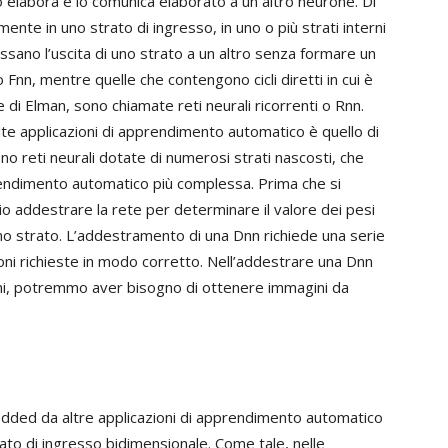
o elabora e lo comunica elaborato a un altro neurone. Di
ente in uno strato di ingresso, in uno o più strati interni
passano l’uscita di uno strato a un altro senza formare un
 Fnn, mentre quelle che contengono cicli diretti in cui è
di Elman, sono chiamate reti neurali ricorrenti o Rnn.
 applicazioni di apprendimento automatico è quello di
no reti neurali dotate di numerosi strati nascosti, che
endimento automatico più complessa. Prima che si
io addestrare la rete per determinare il valore dei pesi
cuno strato. L’addestramento di una Dnn richiede una serie
ioni richieste in modo corretto. Nell’addestrare una Dnn
ini, potremmo aver bisogno di ottenere immagini da
bedded da altre applicazioni di apprendimento automatico
mato di ingresso bidimensionale. Come tale, nelle