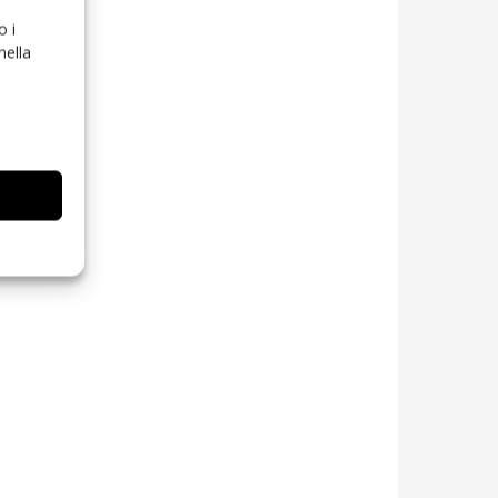
o i
nella