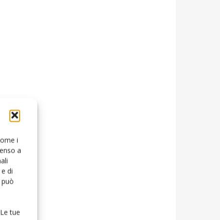
 come i
senso a
ali
e di
o può
 Le tue