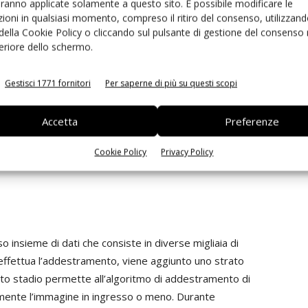
aranno applicate solamente a questo sito. È possibile modificare le
estrati all’interno di una struttura come Caffe, che
ioni in qualsiasi momento, compreso il ritiro del consenso, utilizzand
che modelli di reti preesistenti (grazie al proprio
 della Cookie Policy o cliccando sul pulsante di gestione del consenso 
estrati), da applicare al modello per ottenere reti
feriore dello schermo.
richiesto per definire i parametri per la convoluzione
te connesso (pesi e modulazioni), mentre gli elementi
Gestisci 1771 fornitori
Per saperne di più su questi scopi
zione. Tuttavia, sia lo strato Pool, sia quello di
one per definire le dimensioni del nucleo del filtro e del
Accetta
Preferenze
he sono usati per questi ultimi è noto come
Cookie Policy
Privacy Policy
na Cnn è la relativa semplicità di addestramento della
 insieme di dati che consiste in diverse migliaia di
effettua l’addestramento, viene aggiunto uno strato
sto stadio permette all’algoritmo di addestramento di
amente l’immagine in ingresso o meno. Durante