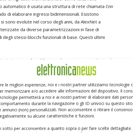
o automatico è usata una struttura di rete chiamata Cnn
ado di elaborare ingressi bidimensionali. Esistono
si sono evolute nel corso degli anni, da AlexNet a
erizzate da diverse parametrizzazioni in fase di
degli stessi blocchi funzionali di base. Questi ultimi
ine in ingresso è suddivisa in diverse tessere più piccole
icazione di un filtro. I risultati di questa convoluzione
ristiche.
o di attivazione usato per creare una mappa di
re le migliori esperienze, noi e i nostri partner utilizziamo tecnologie
er memorizzare e/o accedere alle informazioni del dispositivo. Il con
ecnologie permetterà a noi e ai nostri partner di elaborare dati person
nto fra strati per ridurre la risoluzione.
comportamento durante la navigazione o gli ID univoci su questo sito 
i uno strato di moltiplicazione a matrice che applica
 annunci (non) personalizzati. Non acconsentire o ritirare il consens
ne. È chiamato strato a connessione completa poiché
 negativamente su alcune caratteristiche e funzioni.
connessi.
ui sotto per acconsentire a quanto sopra o per fare scelte dettagliate.