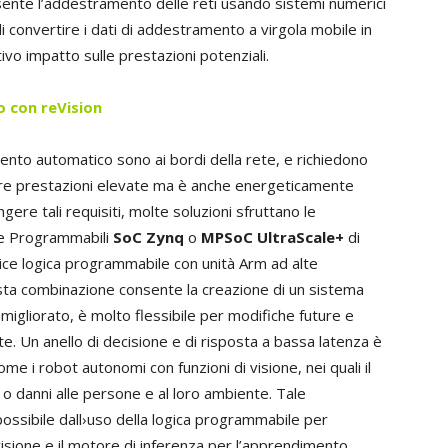
nsente l’addestramento delle reti usando sistemi numerici
i convertire i dati di addestramento a virgola mobile in
tivo impatto sulle prestazioni potenziali.
o con reVision
mento automatico sono ai bordi della rete, e richiedono
nire prestazioni elevate ma è anche energeticamente
gere tali requisiti, molte soluzioni sfruttano le
nte Programmabili
SoC Zynq
o
MPSoC UltraScale+
di
ice logica programmabile con unità Arm ad alte
sta combinazione consente la creazione di un sistema
migliorato, è molto flessibile per modifiche future e
e. Un anello di decisione e di risposta a bassa latenza è
ome i robot autonomi con funzioni di visione, nei quali il
i o danni alle persone e al loro ambiente. Tale
ossibile dall›uso della logica programmabile per
visione e il motore di inferenza per l’apprendimento