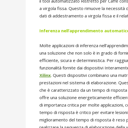
il tool automatizzato Ristretto per Caffe co
a virgola fissa. Questo rimuove la necessità d
dati di addestramento a virgola fissa e il rela
Inferenza nell’apprendimento automatic
Molte applicazioni di inferenza nell’apprendi
una soluzione che non solo è in grado di for
efficiente, sicura e deterministica. Per raggiun
funzionalità fornite dai dispositivi Interame
Xilinx
. Questi dispositivi combinano una matr
prestazioni nel sistema di elaborazione. Que
che è caratterizzato da un tempo di risposta 
offre una soluzione energeticamente efficient
di importanza critica per molte applicazioni, c
tempo di risposta è critico per evitare lesion
miglioramento del tempo di risposta è reso p
realizzare la sequenza di elaborazione della 