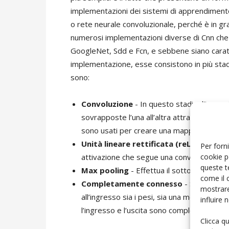
implementazioni dei sistemi di apprendiment
o rete neurale convoluzionale, perché è in gr
numerosi implementazioni diverse di Cnn che 
GoogleNet, Sdd e Fcn, e sebbene siano caratt
implementazione, esse consistono in più stadi 
sono:
Convoluzione
- In questo stadio, l’immag
sovrapposte l’una all’altra attraverso l’appl
sono usati per creare una mappa di caratte
Unità lineare rettificata (reLU)
- Strat
Per forni
cookie p
attivazione che segue una convoluzione.
queste t
Max pooling
- Effettua il sottocampioname
come il 
Completamente connesso
- Si tratta d
mostrare
all’ingresso sia i pesi, sia una modulazio
influire
l’ingresso e l’uscita sono completamente 
Clicca q