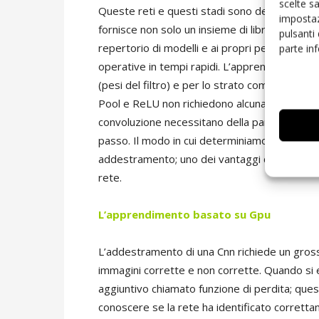
scelte s
Queste reti e questi stadi sono definiti e add
impostaz
fornisce non solo un insieme di librerie, ma an
pulsanti
repertorio di modelli e ai propri pesi pre-add
parte in
operative in tempi rapidi. L’apprendimento è 
(pesi del filtro) e per lo strato completamen
Pool e ReLU non richiedono alcuna parametrizza
convoluzione necessitano della parametrizzazi
passo. Il modo in cui determiniamo i valori c
addestramento; uno dei vantaggi dell’uso di u
rete.
L’apprendimento basato su Gpu
L’addestramento di una Cnn richiede un grosso
immagini corrette e non corrette. Quando si 
aggiuntivo chiamato funzione di perdita; que
conoscere se la rete ha identificato corrett