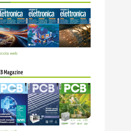
icola web
CB Magazine