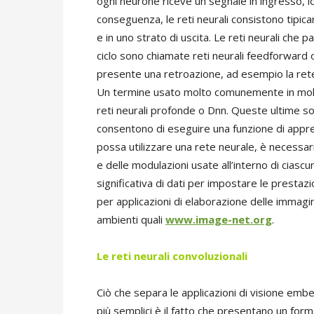
ogni neurone riceve un segnale in ingresso, l
conseguenza, le reti neurali consistono tipicam
e in uno strato di uscita. Le reti neurali che 
ciclo sono chiamate reti neurali feedforward o
presente una retroazione, ad esempio la rete 
Un termine usato molto comunemente in molte
reti neurali profonde o Dnn. Queste ultime so
consentono di eseguire una funzione di appr
possa utilizzare una rete neurale, è necessar
e delle modulazioni usate all’interno di cias
significativa di dati per impostare le prestaz
per applicazioni di elaborazione delle immag
ambienti quali
www.image-net.org
.
Le reti neurali convoluzionali
Ciò che separa le applicazioni di visione em
più semplici è il fatto che presentano un for