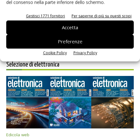
Salva il mio nome, email e sito web in questo browser per i
del consenso nella parte inferiore dello schermo.
prossimi commenti.
Gestisci 1771 fornitori
Per saperne di più su questi scopi
Accetta
Preferenze
Cookie Policy
Privacy Policy
Selezione di elettronica
Edicola web