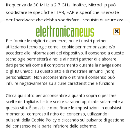
frequenza da 30 MHz a 2,7 GHz. Inoltre, Microchip può
soddisfare le specifiche ITAR, EAR e specifiche riservate
per l'hardware che debba soddisfare i requisiti di sicurezza
del cliente.
Per fornire le migliori esperienze, noi e i nostri partner
Strumenti di sviluppo
utilizziamo tecnologie come i cookie per memorizzare e/o
accedere alle informazioni del dispositivo. Il consenso a queste
tecnologie permetterà a noi e ai nostri partner di elaborare
I dispositivi VCSO sono supportati dalle test board
dati personali come il comportamento durante la navigazione
101765-320-A-N-S-TB e 101765-400-B-N-S-TB per
o gli ID univoci su questo sito e di mostrare annunci (non)
consentire ai clienti di testare le parti durante la fase di
personalizzati. Non acconsentire o ritirare il consenso può
progettazione.
influire negativamente su alcune caratteristiche e funzioni.
Clicca qui sotto per acconsentire a quanto sopra o per fare
scelte dettagliate. Le tue scelte saranno applicate solamente a
questo sito. È possibile modificare le impostazioni in qualsiasi
momento, compreso il ritiro del consenso, utilizzando i
Facebook
Twitter
pulsanti della Cookie Policy o cliccando sul pulsante di gestione
del consenso nella parte inferiore dello schermo.