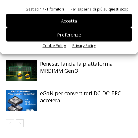
Gestisci 1771 fornitori
Per saperne di più su questi scopi
ARTICOLI CORRELATI
ALTRO DALL'AUTORE
Accetta
Isolatori a stato solido per
Preferenze
l’automazione industriale
Cookie Policy
Privacy Policy
Renesas lancia la piattaforma
MRDIMM Gen 3
eGaN per convertitori DC-DC: EPC
accelera