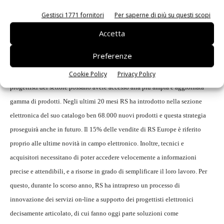
All’interno della strategia di RS un ruolo fondamentale spetta, come
Gestisci 1771 fornitori
Per saperne di più su questi scopi
dicevamo, all’elettronica, settore che, a causa della sua pervasività, sta
registrando rapide crescite. Per far fronte a questa tendenza, RS ha definito
Accetta
due aree strategiche di azione: l'ampliamento del catalogo e lo sviluppo di
Preferenze
un efficiente servizio on-line. La tecnologia dei componenti elettronici è in
Cookie Policy
Privacy Policy
costante e veloce evoluzione e, proprio per questo, è necessario che i
progettisti del settore possano avere accesso alla più ampia e aggiornata
gamma di prodotti. Negli ultimi 20 mesi RS ha introdotto nella sezione
elettronica del suo catalogo ben 68.000 nuovi prodotti e questa strategia
proseguirà anche in futuro. Il 15% delle vendite di RS Europe è riferito
proprio alle ultime novità in campo elettronico. Inoltre, tecnici e
acquisitori necessitano di poter accedere velocemente a informazioni
precise e attendibili, e a risorse in grado di semplificare il loro lavoro. Per
questo, durante lo scorso anno, RS ha intrapreso un processo di
innovazione dei servizi on-line a supporto dei progettisti elettronici
decisamente articolato, di cui fanno oggi parte soluzioni come