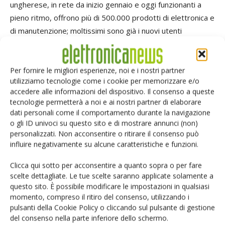
ungherese, in rete da inizio gennaio e oggi funzionanti a
pieno ritmo, offrono più di 500.000 prodotti di elettronica e
di manutenzione; moltissimi sono già i nuovi utenti
registrati, come pure le richieste e gli ordini, che vengono
processati ed evasi dal magazzino di Bad Hersfeld, in
Germania, nel medesimo giorno in cui è stato ricevuto
Per fornire le migliori esperienze, noi e i nostri partner
utilizziamo tecnologie come i cookie per memorizzare e/o
l'ordine. L'espansione verso l'Est europeo sarà
accedere alle informazioni del dispositivo. Il consenso a queste
validamente supportata da team di vendita e di marketing
tecnologie permetterà a noi e ai nostri partner di elaborare
locali e regionali, con l'impegno di assicurare la stessa
dati personali come il comportamento durante la navigazione
qualità e affidabilità di servizi che già ora è il fiore
o gli ID univoci su questo sito e di mostrare annunci (non)
personalizzati. Non acconsentire o ritirare il consenso può
all'occhiello di RS all'interno degli altri mercati europei
influire negativamente su alcune caratteristiche e funzioni.
consolidati. Partita inizialmente in Polonia, Repubblica Ceca
e Ungheria, la soluzione completa di e-commerce in lingua
Clicca qui sotto per acconsentire a quanto sopra o per fare
e valuta locale di RS è infatti programmata per allargarsi,
scelte dettagliate. Le tue scelte saranno applicate solamente a
questo sito. È possibile modificare le impostazioni in qualsiasi
nel giro di pochi mesi, anche ad altri Paesi est-europei.
momento, compreso il ritiro del consenso, utilizzando i
pulsanti della Cookie Policy o cliccando sul pulsante di gestione
Focus sull’elettronica
del consenso nella parte inferiore dello schermo.