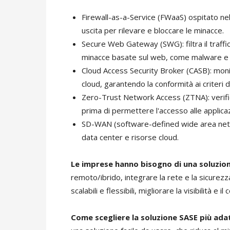
Firewall-as-a-Service (FWaaS) ospitato nel c
uscita per rilevare e bloccare le minacce.
Secure Web Gateway (SWG): filtra il traffic
minacce basate sul web, come malware e at
Cloud Access Security Broker (CASB): monito
cloud, garantendo la conformità ai criteri d
Zero-Trust Network Access (ZTNA): verifica l
prima di permettere l'accesso alle applic
SD-WAN (software-defined wide area network
data center e risorse cloud.
Le imprese hanno bisogno di una soluzio
remoto/ibrido, integrare la rete e la sicurezza
scalabili e flessibili, migliorare la visibilità e i
Come scegliere la soluzione SASE più ad