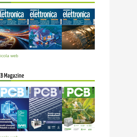
icola web
CB Magazine