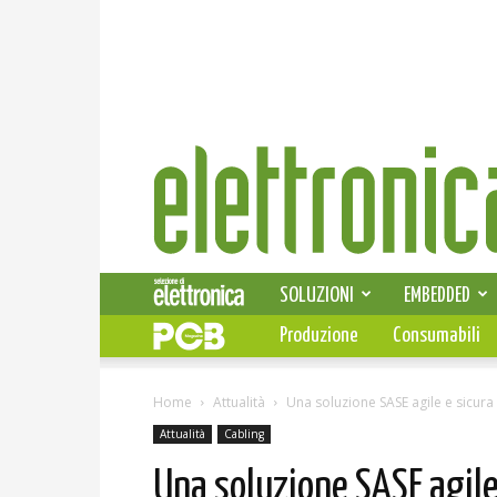
Elettronica
News
SOLUZIONI
EMBEDDED
Produzione
Consumabili
Home
Attualità
Una soluzione SASE agile e sicura
Attualità
Cabling
Una soluzione SASE agile