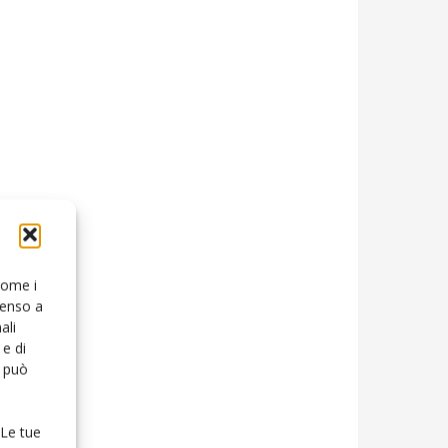
 come i
senso a
ali
e di
o può
 Le tue