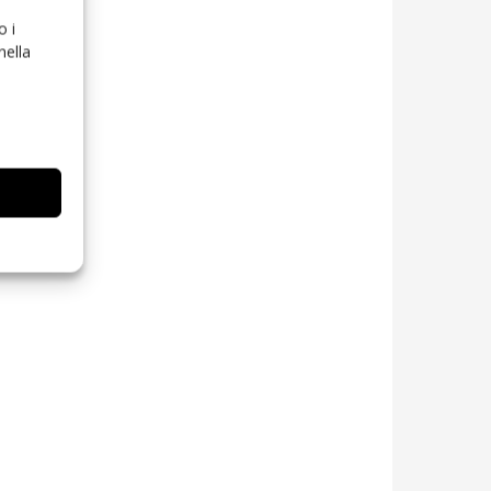
o i
nella