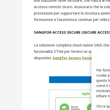
una soluzione facile da usare, che riduca al min
accesso remoto sicuro. Assicurarsi che la solu
prestazioni per supportare la struttura azienda
formazione e l’assistenza continue per utilizza
SANGFOR ACCESS SECURE (SECURE ACCESS
La soluzione completa cloud-native SASE ch
funzionalità ZTNA per fornire un accesso zero 
dispositivi.
Sangfor Access Secure
offre all
Per forni
cookie p
queste t
come il 
mostrare
influire
Clicca q