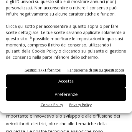
scelta radicale come la nostra.
o gli ID univoci su questo sito e di mostrare annunci (non)
personalizzati. Non acconsentire o ritirare il consenso può
influire negativamente su alcune caratteristiche e funzioni.
Come cambieranno, nel prossimo futuro, i vostri
mercati di riferimento?
Clicca qui sotto per acconsentire a quanto sopra o per fare
scelte dettagliate. Le tue scelte saranno applicate solamente a
questo sito. È possibile modificare le impostazioni in qualsiasi
Le applicazioni industriali stanno evolvendo rapidamente.
momento, compreso il ritiro del consenso, utilizzando i
Anche qui, la parola chiave è “wireless”. I dati e le
pulsanti della Cookie Policy o cliccando sul pulsante di gestione
informazioni si comunicano in modo affidabile sfruttando
del consenso nella parte inferiore dello schermo.
reti senza fili e utilizzando nodi che consumano poco o
niente. Abbiamo realizzato prodotti di energy harvesting
Gestisci 1771 fornitori
Per saperne di più su questi scopi
(capaci cioè di sfruttare l’energia dispersa nell’ambiente) e
Accetta
reti wireless di sensori. Con le stesse caratteristiche di
precisione e affidabilità delle tradizionali reti cablate. Ma
Preferenze
con un costo decisamente inferiore e con consumi ridotti.
Cookie Policy
Privacy Policy
Nel settore dell’automobile, stiamo dando un contributo
importante e innovativo allo sviluppo e alla diffusione dei
veicoli ibridi-elettrici, oltre che alle tematiche della
sicurezza. Le nostre tecnologie analogiche sono