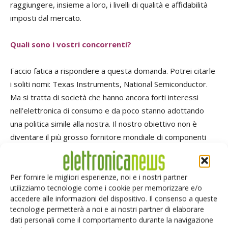
raggiungere, insieme a loro, i livelli di qualità e affidabilità
imposti dal mercato.
Quali sono i vostri concorrenti?
Faccio fatica a rispondere a questa domanda. Potrei citarle
i soliti nomi: Texas Instruments, National Semiconductor.
Ma si tratta di società che hanno ancora forti interessi
nell’elettronica di consumo e da poco stanno adottando
una politica simile alla nostra. Il nostro obiettivo non è
diventare il più grosso fornitore mondiale di componenti
analogici. Non ci interessa. Vogliamo essere il migliore,
quello capace di offrire prodotti al top. E questo ci
permette di garantire profitti adeguati a mantenere la
Per fornire le migliori esperienze, noi e i nostri partner
utilizziamo tecnologie come i cookie per memorizzare e/o
nostra capacità di ricerca, di innovazione. È una spirale
accedere alle informazioni del dispositivo. Il consenso a queste
virtuosa. In questo senso, credo che non abbiamo
tecnologie permetterà a noi e ai nostri partner di elaborare
concorrenti. Non mi sembra che nessuno abbia fatto una
dati personali come il comportamento durante la navigazione