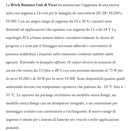
La
Brick Business Unit di Vicor
ha annunciato l'aggiunta di una nuova
serie con ingressi a 24 volt per le famiglie di convertitori
DC-DC VI-200 e
VI-J00
. Con un ampio range di ingresso da 10 a 36 V, i moduli sono
destinati ad applicazioni che operano con ingressi da 12 o da 24 V. La
topologia
ZCS
a basso rumore riduce considerevolmente lo sforzo di
progetto e i costi per il filtraggio necessari affinché i convertitori di
potenza soddisfino i requisiti sulle emissioni condotte stabiliti dalle
agenzie.
Entrambe le famiglie offrono 16 valori diversi di tensione di
uscita che vanno da 3,3 fino a 48 V, con una potenza massima di 75 W per
la serie VI-200 e di 50 W per la serie VI-J00.
Sono disponibili quattro gradi
ambientali diversi con temperature operative che partono da - 10 °C fino a -
55 °C. Le opzioni sui package includono un modello senza flange, un
modello senza flange con un dissipatore integrale, e un contenitore per
montaggio a telaio con connessioni a viti/linguette. Il nuovo range di
ingresso è ideale per i sistemi di batterie nei veicoli e nelle applicazioni
portatili.