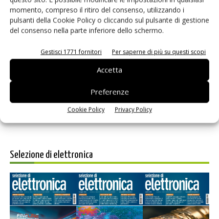
momento, compreso il ritiro del consenso, utilizzando i
pulsanti della Cookie Policy o cliccando sul pulsante di gestione
del consenso nella parte inferiore dello schermo.
Gestisci 1771 fornitori
Per saperne di più su questi scopi
Salva il mio nome, email e sito web in questo browser per i
prossimi commenti.
Accetta
Preferenze
Cookie Policy
Privacy Policy
Selezione di elettronica