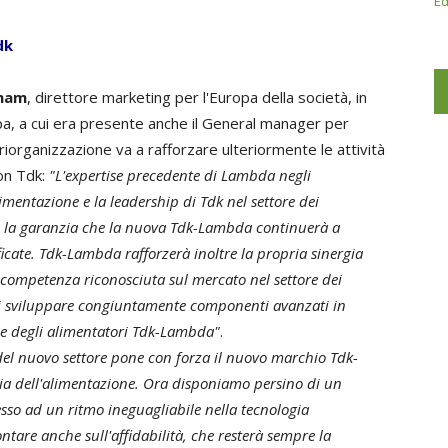
Ed
dk
tham
, direttore marketing per l'Europa della società, in
pa, a cui era presente anche il General manager per
riorganizzazione va a rafforzare ulteriormente le attività
con Tdk:
"L'expertise precedente di Lambda negli
imentazione e la leadership di Tdk nel settore dei
no la garanzia che la nuova Tdk-Lambda continuerà a
sificate. Tdk-Lambda rafforzerà inoltre la propria sinergia
competenza riconosciuta sul mercato nel settore dei
e di sviluppare congiuntamente componenti avanzati in
nce degli alimentatori Tdk-Lambda"
.
del nuovo settore pone con forza il nuovo marchio Tdk-
ia dell'alimentazione. Ora disponiamo persino di un
sso ad un ritmo ineguagliabile nella tecnologia
ontare anche sull'affidabilità, che resterà sempre la