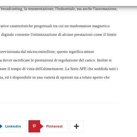
do il prodotto finale più piccolo, meglio raffreddato e più ricco di
il broadcasting, la strumentazione, l'industriale, ma anche l'automazione,
ative caratteristiche progettuali tra cui un trasformatore magnetico
o digitale consente l'ottimizzazione di alcune prestazioni come il limite
upervisionata dal microcontrollore; questo significa minor
 dover sacrificare le prestazioni di regolazione del carico. Inoltre si
are il tempo di vista dell'alimentatore. La Serie AFE che soddisfa tutti i
a, ed è disponibile in una varietà di opzioni sia a telaio aperto che
Linkedin
Pinterest