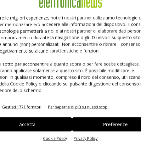
 machine e la strumentazione.
re le migliori esperienze, noi e i nostri partner utilizziamo tecnologie
er memorizzare e/o accedere alle informazioni del dispositivo. Il con
ecnologie permetterà a noi e ai nostri partner di elaborare dati person
sull'impatto del controllo digitale sugli alimentatori in termini di
comportamento durante la navigazione o gli ID univoci su questo sito 
 annunci (non) personalizzati. Non acconsentire o ritirare il consens
e rispetto dell'ambiente, presentando la
 negativamente su alcune caratteristiche e funzioni.
gitalmente per l'embedded frontend, caratterizzata da una elevata
tà.
"Si tratta di una svolta che segna un nuovo punto di riferimento nel
ui sotto per acconsentire a quanto sopra o per fare scelte dettagliate.
aranno applicate solamente a questo sito. È possibile modificare le
Regno Unito ha creato rivoluzionario core IP che si diffonderà
ioni in qualsiasi momento, compreso il ritiro del consenso, utilizzand
ato Southam.
 della Cookie Policy o cliccando sul pulsante di gestione del consenso 
 e gli
EFE-400
da 400 W che offrono una potenza di picco del 133%
feriore dello schermo.
cono gli
EFE300M
specifici per le applicazioni medicali che
. La Serie EFE utilizza un microcontrollore a 8 bit per un totale
Gestisci 1771 fornitori
Per saperne di più su questi scopi
 controllo interno. Questo significa una diminuzione del 25% dei
Accetta
Preferenze
% delle dimensioni complessive e un alleggerimento del 56% del design
 profilo 1U consentono ai dispositivi di questa serie di essere
Cookie Policy
Privacy Policy