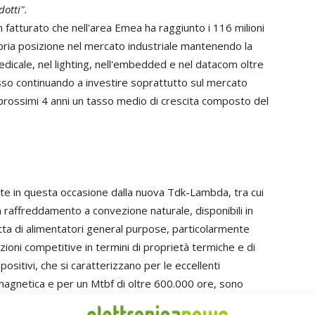
dotti".
 fatturato che nell'area Emea ha raggiunto i 116 milioni
opria posizione nel mercato industriale mantenendo la
edicale, nel lighting, nell'embedded e nel datacom oltre
esso continuando a investire soprattutto sul mercato
prossimi 4 anni un tasso medio di crescita composto del
te in questa occasione dalla nuova Tdk-Lambda, tra cui
n raffreddamento a convezione naturale, disponibili in
atta di alimentatori general purpose, particolarmente
azioni competitive in termini di proprietà termiche e di
positivi, che si caratterizzano per le eccellenti
romagnetica e per un Mtbf di oltre 600.000 ore, sono
3 anni e risultano ideali per le applicazioni di building e