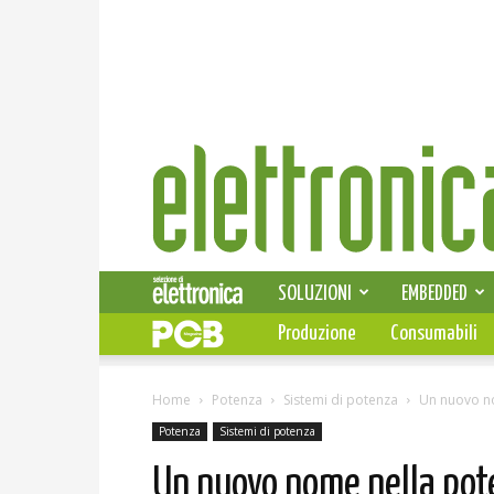
Elettronica
News
SOLUZIONI
EMBEDDED
Produzione
Consumabili
Home
Potenza
Sistemi di potenza
Un nuovo n
Potenza
Sistemi di potenza
Un nuovo nome nella po