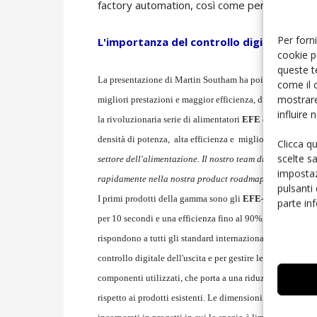
factory automation, così come per le vending
Per forni
L'importanza del controllo digitale
cookie p
queste t
La presentazione di Martin Southam ha poi posto l'accento 
come il 
mostrare
migliori prestazioni e maggior efficienza, di affidabilità 
influire
la rivoluzionaria serie
di alimentatori
EFE
controllati di
densità di potenza, alta efficienza e migliorata affidabili
Clicca q
scelte s
settore dell'alimentazione. Il nostro team di design del 
impostaz
rapidamente nella nostra product roadmap"
ha comment
pulsanti
I primi prodotti della gamma sono gli
EFE-300
da 300 W
parte in
per 10 secondi e una efficienza fino al 90%, a cui si unis
rispondono a tutti gli standard internazionali di sicurezza
controllo digitale dell'uscita e per gestire le routine di
componenti utilizzati, che porta a una riduzione del 45
rispetto ai prodotti esistenti. Le dimensioni compatte e un