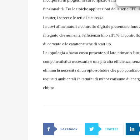
incorporati in progetti in cui lo spazio è limitato, renden
funzionalità. Tra le tipiche applicazioni della serie EFE 
i router, i server e le reti di sicurezza.
I nuovi alimentatori a controllo digitale presentano innov
integrato che aumenta l'efficienza fino all'1%. Il controll
di corrente e le caratteristiche di start-up.
La topologia a basso costo presente sul lato primario è s
componentistica necessaria e una più alta efficienza, senza
elimina la necessità di un optoisolatore che può condizion
requisiti ambientali in termini di minor consumo di energi
chiuso.
Facebook
Twitter