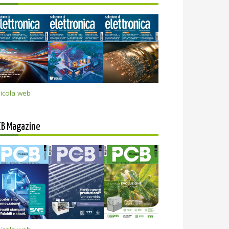
icola web
CB Magazine