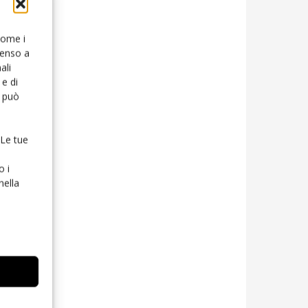
 come i
senso a
ali
e di
o può
 Le tue
o i
nella