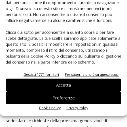
dati personali come il comportamento durante la navigazione
automobilistiche è caratterizzata da temperature
o gli ID univoci su questo sito e di mostrare annunci (non)
operative fino a 125°C, con valori di capacità fino a 220 µF
personalizzati. Non acconsentire o ritirare il consenso può
e tensioni di lavoro fino a 10 V. Questa serie viene
influire negativamente su alcune caratteristiche e funzioni.
prodotta in un impianto certificato secondo lo standard Iso
TS 16949. Attualmente Kemet sta sviluppando ulteriori
Clicca qui sotto per acconsentire a quanto sopra o per fare
scelte dettagliate. Le tue scelte saranno applicate solamente a
prodotti da aggiungere a questa famiglia di condensatori al
questo sito. È possibile modificare le impostazioni in qualsiasi
tantalio certificati per applicazioni automotive, al fine di
momento, compreso il ritiro del consenso, utilizzando i
offrire ai clienti una scelta sempre maggiore. Nella seconda
pulsanti della Cookie Policy o cliccando sul pulsante di gestione
metà del 2015 Kemet pianifica di introdurre la serie
T598
del consenso nella parte inferiore dello schermo.
con componenti qualificati e rispondenti alla direttiva Aec-
Gestisci 1771 fornitori
Per saperne di più su questi scopi
Q200. In questo modo l’industria automobilistica sarà in
grado di sfruttare i vantaggi offerti dai condensatori al
Accetta
tantalio e polimero in applicazioni ancora più critiche, come i
Preferenze
sistemi di sicurezza attiva e i sistemi avanzati di assistenza
al guidatore. Inoltre, Kemet annuncerà presto nuovi
Cookie Policy
Privacy Policy
condensatori più piccoli e sottili, ideati specialmente per
soddisfare le richieste della prossima generazioni di