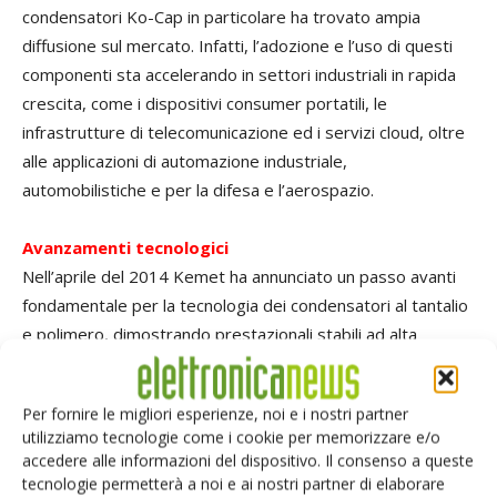
condensatori Ko-Cap in particolare ha trovato ampia
diffusione sul mercato. Infatti, l’adozione e l’uso di questi
componenti sta accelerando in settori industriali in rapida
crescita, come i dispositivi consumer portatili, le
infrastrutture di telecomunicazione ed i servizi cloud, oltre
alle applicazioni di automazione industriale,
automobilistiche e per la difesa e l’aerospazio.
Avanzamenti tecnologici
Nell’aprile del 2014 Kemet ha annunciato un passo avanti
fondamentale per la tecnologia dei condensatori al tantalio
e polimero, dimostrando prestazionali stabili ad alta
temperatura ed elevata umidità in test eseguiti secondo le
linee guida Aec-Q200. Questi condensatori sono
Per fornire le migliori esperienze, noi e i nostri partner
particolarmente adatti per la strumentazione di bordo
utilizziamo tecnologie come i cookie per memorizzare e/o
delle automobili. La serie
T591
di condensatori Kemet al
accedere alle informazioni del dispositivo. Il consenso a queste
tantalio e polimero ad alte prestazioni per applicazioni
tecnologie permetterà a noi e ai nostri partner di elaborare