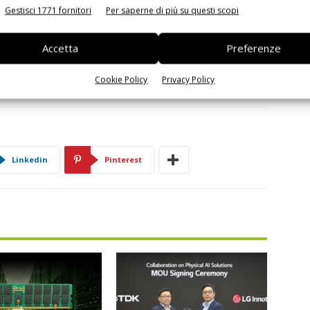
Gestisci 1771 fornitori
Per saperne di più su questi scopi
 inoltre il totale supporto delle librerie standard
unzioni, una rapida migrazione ad alto livello delle
Accetta
Preferenze
implementazioni del Dsp Tensilica Vision P6 presso i primi
Cookie Policy
Privacy Policy
Linkedin
Pinterest