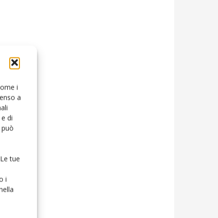
 come i
senso a
ali
e di
o può
 Le tue
o i
nella