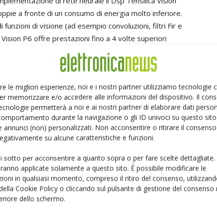
mplementazione di rete neurale il Dsp Tensilica Vision
ppie a fronte di un consumo di energia molto inferiore.
funzioni di visione (ad esempio convoluzioni, filtri Fir e
ca Vision P6 offre prestazioni fino a 4 volte superiori
8-bit e 16-bit. Ciò rende il nuovo Dsp la soluzione leader
silica Vision P6 implementa inoltre una compressione dati
camente l’occupazione di memoria e i requisiti di
re le migliori esperienze, noi e i nostri partner utilizziamo tecnologie
e reti neurali.
er memorizzare e/o accedere alle informazioni del dispositivo. Il con
ecnologie permetterà a noi e ai nostri partner di elaborare dati person
ndola, l’architettura del Dsp leader di mercato Vision P5,
comportamento durante la navigazione o gli ID univoci su questo sito 
cazioni di telefonia mobile offerti da due dei principali
 annunci (non) personalizzati. Non acconsentire o ritirare il consens
 negativamente su alcune caratteristiche e funzioni.
ision P5, il Dsp Vision P6 offre un’unità opzionale in
rme allo standard half precision Ieee (FP16). Le
ui sotto per acconsentire a quanto sopra o per fare scelte dettagliate.
etto a quelle della versione Vision P5, facilitando
aranno applicate solamente a questo sito. È possibile modificare le
i neurali floating-point. Gli sviluppi introdotti dal Dsp
ioni in qualsiasi momento, compreso il ritiro del consenso, utilizzand
 della Cookie Policy o cliccando sul pulsante di gestione del consenso 
a progettazione e il porting del software, mettendo a
feriore dello schermo.
tipo intero, in virgola fissa e in virgola mobile, nonché
dente un collaudato compilatore C ad