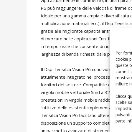
Gpu attualmente in commercio, in una tipica i
P6 può raggiungere delle velocità di frame do
Ideale per una gamma ampia e diversificata di 
moltiplicazione matriciali ecc.), il Dsp Tensili
grazie alle migliorate capacità aritmetiche a 
di mercato nelle applicazioni Cnn. Il Dsp Ten
in tempo reale che consente di ridurre drasti
Per forni
larghezza di banda richiesti dalle più compless
cookie p
queste t
Il Dsp Tensilica Vision P6 condivide, migliora
come il 
attualmente integrato nei processori per appli
mostrare
influire
fornitori del settore. Compatibile con il Dsp V
virgola mobile vettoriale Smd a 32-way confo
Clicca q
prestazioni in virgola mobile raddoppiano risp
scelte s
l’utilizzo delle esistenti implementazioni di ret
impostaz
pulsanti
Tensilica Vision P6 facilitano ulteriormente l
parte in
disposizione un supporto completo per dati di 
un pacchetto avanzato di strumenti compren