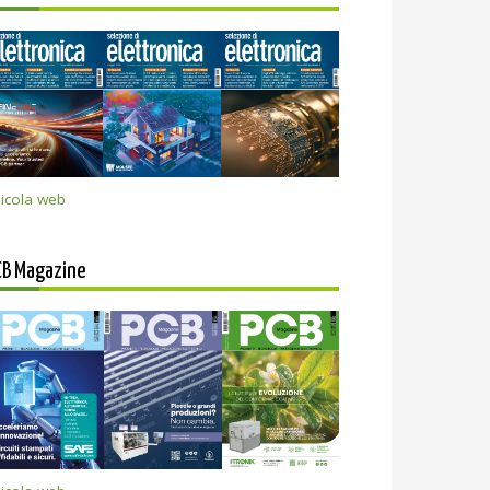
icola web
CB Magazine