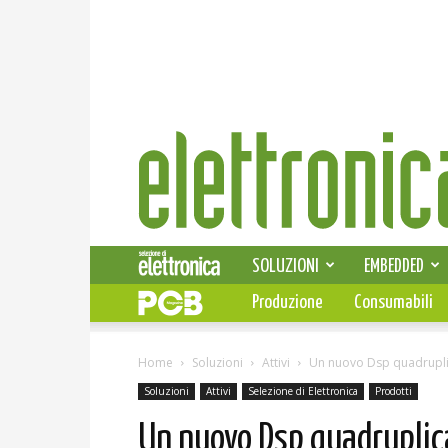
Elettronica
News
SOLUZIONI
EMBEDDED
Produzione
Consumabili
Home
Soluzioni
Attivi
Un nuovo Dsp quadruplica
Soluzioni
Attivi
Selezione di Elettronica
Prodotti
Un nuovo Dsp quadruplica 