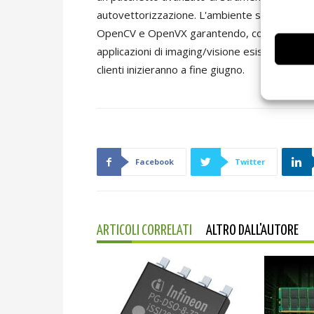
autovettorizzazione. L'ambiente software offre
OpenCV e OpenVX garantendo, con oltre 1000 f
applicazioni di imaging/visione esistenti. Le 
clienti inizieranno a fine giugno.
Facebook
Twitter
ARTICOLI CORRELATI
ALTRO DALL'AUTORE