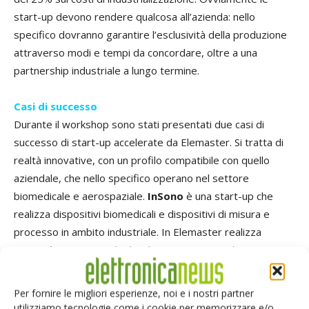
start-up devono rendere qualcosa all’azienda: nello
specifico dovranno garantire l’esclusività della produzione
attraverso modi e tempi da concordare, oltre a una
partnership industriale a lungo termine.
Casi di successo
Durante il workshop sono stati presentati due casi di
successo di start-up accelerate da Elemaster. Si tratta di
realtà innovative, con un profilo compatibile con quello
aziendale, che nello specifico operano nel settore
biomedicale e aerospaziale.
InSono
è una start-up che
realizza dispositivi biomedicali e dispositivi di misura e
processo in ambito industriale. In Elemaster realizza
Easyvein
, un visore che localizza in tempo reale i vasi
venosi di un paziente. Attraverso un meccanismo di realtà
aumentata aiuta i professionisti in campo medico a rilevare
Per fornire le migliori esperienze, noi e i nostri partner
ciò che ad occhio nudo non è possibile rintracciare (ad
utilizziamo tecnologie come i cookie per memorizzare e/o