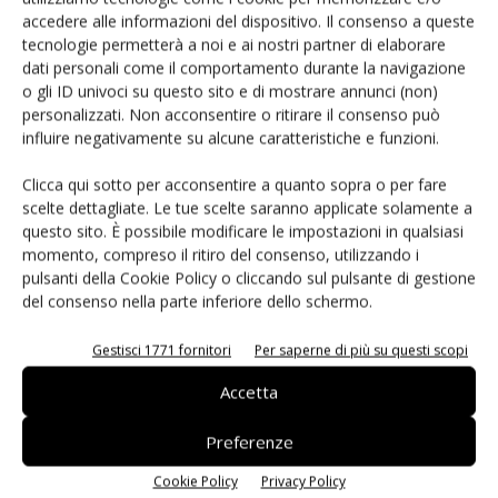
esempio quando si ha a che fare con pazienti obesi,
accedere alle informazioni del dispositivo. Il consenso a queste
tecnologie permetterà a noi e ai nostri partner di elaborare
neonati o pelli particolarmente scure), facilitando le fasi
dati personali come il comportamento durante la navigazione
operative. L’incontro con Elemaster ha permesso a questa
o gli ID univoci su questo sito e di mostrare annunci (non)
start-up di creare prototipi e sviluppare una produzione di
personalizzati. Non acconsentire o ritirare il consenso può
tipo industriale. Altro caso di successo è quello di
D-Orbit
influire negativamente su alcune caratteristiche e funzioni.
start-up che realizza dispositivi da installare sui satelliti
Clicca qui sotto per acconsentire a quanto sopra o per fare
prima del lancio e permettere loro il rientro nell’atmosfera
scelte dettagliate. Le tue scelte saranno applicate solamente a
una volta terminata la missione. Partendo dalla condizione
questo sito. È possibile modificare le impostazioni in qualsiasi
secondo cui il 70% dei satelliti rimangono nello spazio
momento, compreso il ritiro del consenso, utilizzando i
pulsanti della Cookie Policy o cliccando sul pulsante di gestione
anche dopo il loro utilizzo, D-Orbit si prefigge di arrestare
del consenso nella parte inferiore dello schermo.
l’aumento della concentrazione di oggetti che ruotano nello
spazio, all’insegna di un futuro sostenibile per l’industria
Gestisci 1771 fornitori
Per saperne di più su questi scopi
spaziale. Ed è partendo dalla collaborazione con queste
Accetta
realtà che Elemaster punta a realizzare un modello di
successo ma anche a creare i presupposti per un mercato
Preferenze
del futuro.
Cookie Policy
Privacy Policy